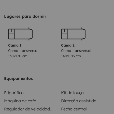
cuisine
Et ses couchages doubles
Lit bas adultes 140cm
x 185cm
Lit haut enfants 130cm x 175cm
N'hésitez pas à
Lugares para dormir
me demander pour plus de précision.
Cama 1
Cama 2
Cama transversal
Cama transversal
130x170 cm
140x185 cm
Equipamentos
Frigorífico
Kit de louça
Máquina de café
Direcção assistida
Regulador de velocidade / Cruise Control
Fecho central