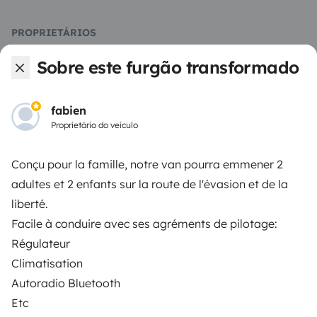
PROPRIETÁRIOS
Sobre este furgão transformado
Criar um anúncio
Contrato de aluguer
fabien
Seguro de aluguer
Proprietário do veículo
Assistências de aluguer
Conçu pour la famille, notre van pourra emmener 2
Ajuda proprietário
adultes et 2 enfants sur la route de l'évasion et de la
liberté.
Facile à conduire avec ses agréments de pilotage:
Régulateur
Climatisation
Modos de pagamento seguros
Autoradio Bluetooth
Etc
Pagamento em prestações