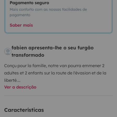
Pagamento seguro
Mais conforto com as nossas facilidades de
pagamento
Saber mais
fabien apresenta-lhe o seu furgão
transformado
Conçu pour la famille, notre van pourra emmener 2
adultes et 2 enfants sur la route de l'évasion et de la
liberté.
Ver a descrição
Facile à conduire avec ses agréments de pilotage:
Régulateur
Climatisation
Autoradio Bluetooth
Etc
Et
facile à vivre avec son coin cuisine,
2 Réchauds à
Características
gaz
Evier avec réserve eau propre 60L
Glacière à
compression 12v
Coin repas 4 personnes
Nécessaire de