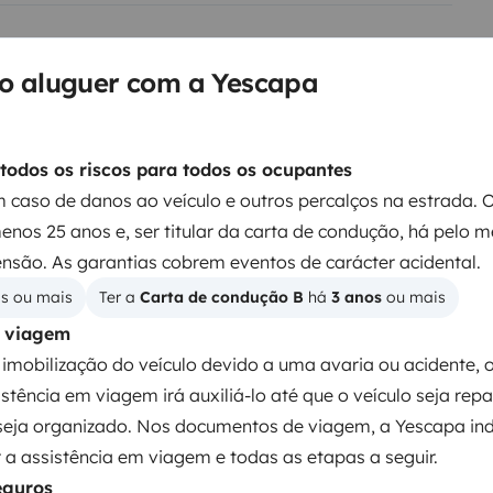
no aluguer com a Yescapa
todos os riscos para todos os ocupantes
 caso de danos ao veículo e outros percalços na estrada. 
menos 25 anos e, ser titular da carta de condução, há pelo 
Kit de limpeza
nsão. As garantias cobrem eventos de carácter acidental.
Rádio
os ou mais
Ter a 
Carta de condução B
 há 
3 anos
 ou mais
Entrada de áudio / iPod
m viagem
imobilização do veículo devido a uma avaria ou acidente, 
Duche exterior
istência em viagem irá auxiliá-lo até que o veículo seja rep
seja organizado. Nos documentos de viagem, a Yescapa ind
ntos
a assistência em viagem e todas as etapas a seguir.
eguros