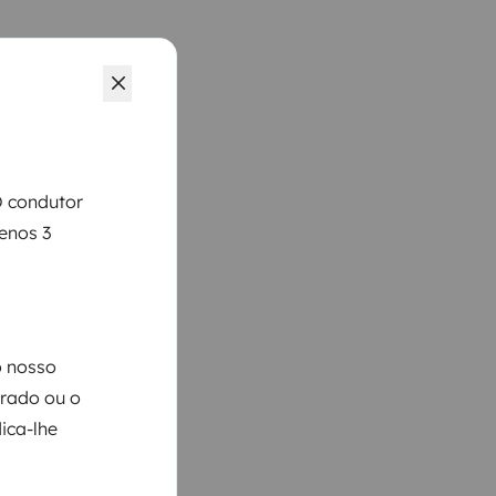
O condutor
menos 3
o nosso
arado ou o
ica-lhe