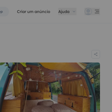
Criar um anúncio
Ajuda
pp