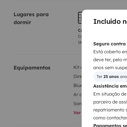
Lugares para 
Incluído 
dormir
Cama 1
Cama central
160x200 cm
Seguro contra 
Está coberto em
deve ter, pelo 
Equipamentos
Kit de louça
anos sem suspe
Direcção assistida
Ter 
25 anos
 an
Bluetooth
Assistência e
Em situação de 
Ar condicionado
parceiro de ass
Sanitas portáteis
repatriamento 
Ver todos os equipame
como contactar 
Pagamentos s