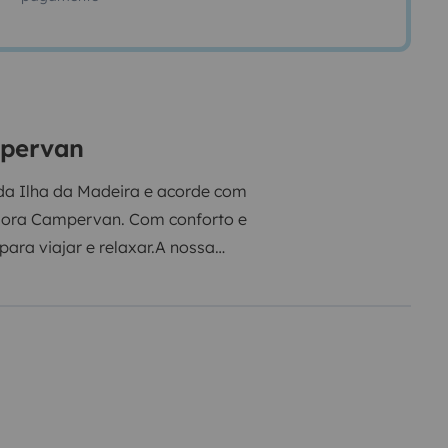
mpervan
 da Ilha da Madeira e acorde com
edora Campervan. Com conforto e
ara viajar e relaxar.
A nossa
ultos e 1 criança até 5 anos.
orto ou da sua localização até a