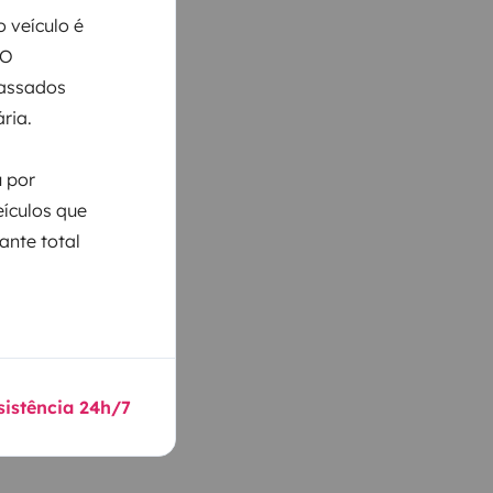
 veículo é
 O
Passados
ria.
u por
eículos que
ante total
sistência 24h/7