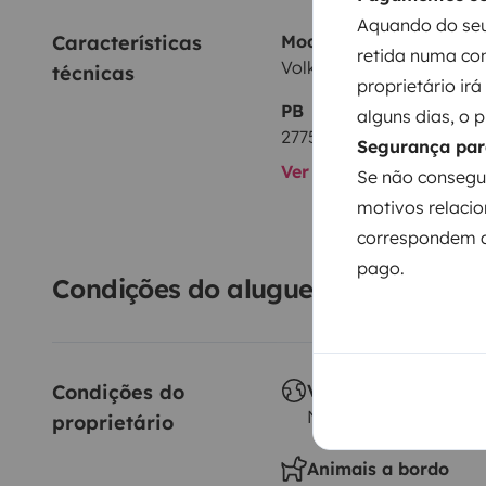
Aquando do seu
Características 
Modelo
retida numa con
Volkswagen Transporter 
técnicas
proprietário ir
PB
alguns dias, o 
2775 kg
Segurança par
Ver todas as caracterís
Se não consegu
motivos relacio
correspondem a
pago.
Condições do aluguer
Condições do 
Viagem ao estrange
Não autorizado
proprietário
Animais a bordo