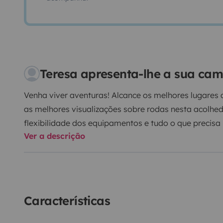
Teresa apresenta-lhe a sua ca
Venha viver aventuras! Alcance os melhores lugares
as melhores visualizações sobre rodas nesta acolh
flexibilidade dos equipamentos e tudo o que precisa p
Ver a descrição
FamCampervan está preparada para 2 adultos ou 2 ad
Uma experiência única!
Fazemos o transfer do aerop
nossa Van (pequeno custo adicional).
Características