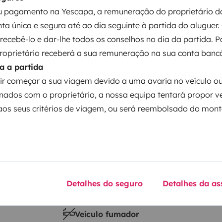
 pagamento na Yescapa, a remuneração do proprietário do
Data de circulação
ta única e segura até ao dia seguinte à partida do aluguer.
T4 2.4D
1992
á recebê-lo e dar-lhe todos os conselhos no dia da partida. 
Altura
proprietário receberá a sua remuneração na sua conta bancá
1,95 m
a a partida
ticas
ir começar a sua viagem devido a uma avaria no veículo o
nados com o proprietário, a nossa equipa tentará propor v
os seus critérios de viagem, ou será reembolsado do mont
iro
Carta de condução
Detalhes do seguro
Detalhes da as
Carta de condução B
Veículo fumador