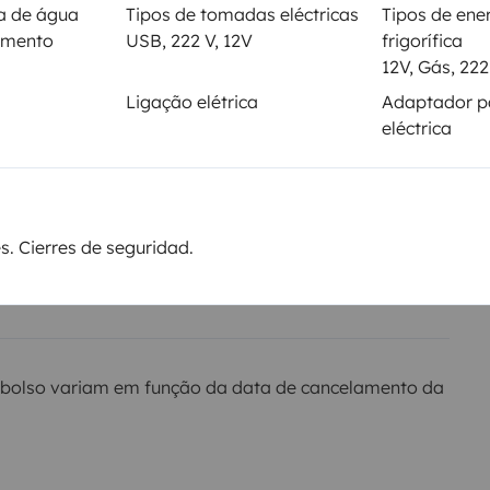
Não autorizado
ia de água
Tipos de tomadas eléctricas
Tipos de ene
imento
USB, 222 V, 12V
frigorífica
12V, Gás, 222
Ligação elétrica
Adaptador p
al
eléctrica
ão
Montante
elo
1000 €
. Cierres de seguridad.
a
bolso variam em função da data de cancelamento da