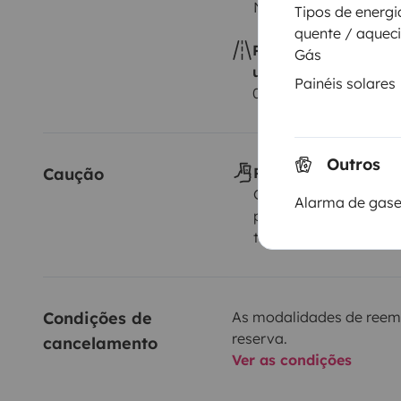
Não autorizado
Tipos de energ
quente / aquec
Pacote quilométrico
Gás
ultrapassado
Painéis solares
0,30 € por km adicion
Outros
Caução
Pagamento da cauç
Gerida diretamente p
Alarma de gases
proprietário, dinheiro,
transferência bancári
Condições de 
As modalidades de reem
reserva.
cancelamento
Ver as condições