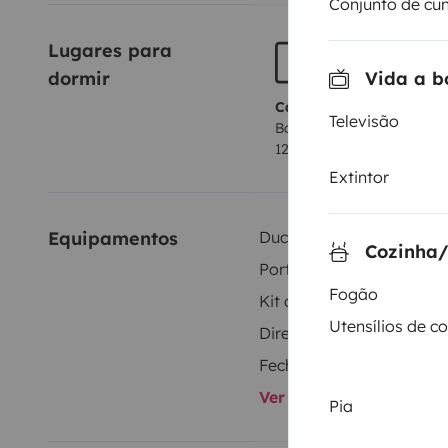
Conjunto de cu
Lugares para 
Vida a b
dormir
Cama 1
Televisão
Banco cama
120x200 cm
Extintor
Equipamentos
Duche interior
Cozinha/
Porta-bicicletas
Fogão
Kit de louça
Utensílios de c
Direcção assistida
Fecho central
Ver todos os equipame
Pia