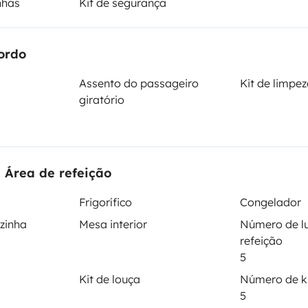
nhas
Kit de segurança
ordo
Cama 2
Cama 3
Assento do passageiro
Kit de limpe
Cama capucino
Cama transversal
giratório
140x230 cm
140x230 cm
Sanita
 Área de refeição
Frigorífico
Frigorífico
Congelador
Kit de limpeza
ozinha
Mesa interior
Número de l
Regulador de velocidade / Cruise Control
refeição
5
ntos
Kit de louça
Número de ki
5