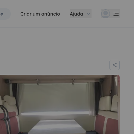
Criar um anúncio
Ajuda
pp