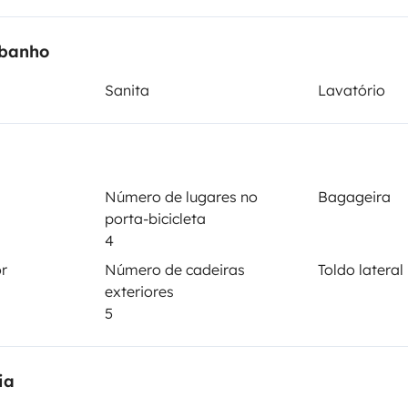
Data de circulação
 banho
A49 DP
2016
Sanita
Lavatório
Altura
3,2 m
ticas
Número de lugares no
Bagageira
porta-bicicleta
4
or
Número de cadeiras
Toldo lateral
exteriores
5
iro
Carta de condução
Carta de condução B
ia
Veículo fumador