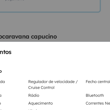
tocaravana capucino
huecos de los armarios son muy
ntos
uy grande y ademas tiene acceso
 practico. Ventanas muy grandes
ticamente la capuchina no sea
o
rato las 2 camas de matrimonio
eparados y los dos amplios y
ida
Regulador de velocidade /
Fecho centra
Cruise Control
a
Rádio
Bluetooth
o
Aquecimento
Correntes N