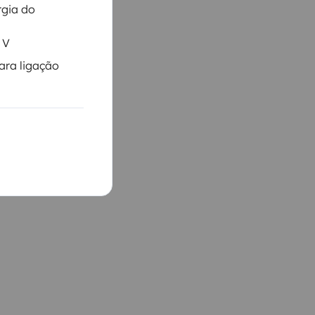
rgia do
 V
ara ligação