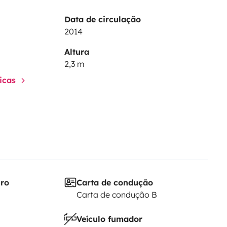
Data de circulação
2014
Altura
2,3 m
ticas
iro
Carta de condução
Carta de condução B
Veículo fumador