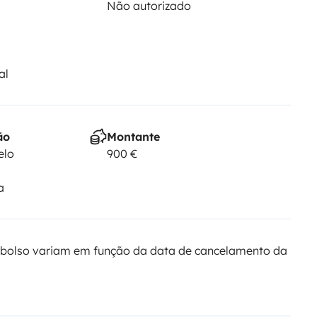
Não autorizado
al
ão
Montante
elo
900 €
a
bolso variam em função da data de cancelamento da