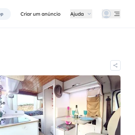
Criar um anúncio
Ajuda
pp