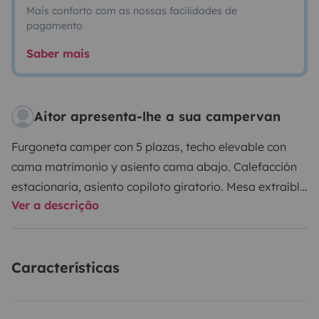
Mais conforto com as nossas facilidades de
pagamento
Saber mais
Aitor apresenta-lhe a sua campervan
Furgoneta camper con 5 plazas, techo elevable con
cama matrimonio y asiento cama abajo. Calefacción
estacionaria, asiento copiloto giratorio. Mesa extraíble
Ver a descrição
(oculta en la parte trasera) para colocar dentro a
modo comedor. Nevera práctica tipo casa (no arcón).
Armario con bastante capacidad. 3 cajoneras con
Características
cubertería y menaje. Armario amplio bajo asiento.
Segunda batería. Fregadero con grifo extraíble para
ducha en el exterior. Depósito de aguas de 54L.