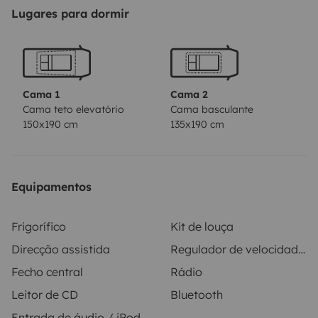
Camping gas y cazuelas. 2 sillas y una mesa de
Lugares para dormir
camping. Hueco bajo asiento trasero para llevar snow
o skis. Equipo de música con Bluetooth y manos libres.
Tomas de mechero y USB. Se deja un inversor sencillo
de toma de mechero a 220v. Muy manejable y
Cama 1
Cama 2
cómoda
Cama teto elevatório
Cama basculante
150x190 cm
135x190 cm
Equipamentos
Frigorífico
Kit de louça
Direcção assistida
Regulador de velocidade / Cruise Control
Fecho central
Rádio
Leitor de CD
Bluetooth
Entrada de áudio / iPod