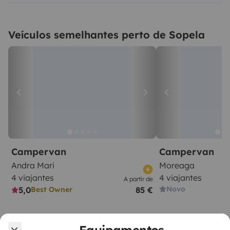
Veículos semelhantes perto de Sopela
Campervan
Campervan
Andra Mari
Moreaga
4 viajantes
4 viajantes
A partir de
Novo
5,0
85 €
Best Owner