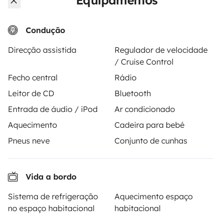
Equipamentos
Condução
A partir de
Pedido de aluguer
60 €
/dia
Direcção assistida
Regulador de velocidade
/ Cruise Control
Fecho central
Rádio
Leitor de CD
Bluetooth
Entrada de áudio / iPod
Ar condicionado
A Yescapa é uma plataforma simples e segura de
aluguer de autocaravanas, furgões transformados e
Aquecimento
Cadeira para bebé
campervans entre particulares. A página é o
Pneus neve
Conjunto de cunhas
intermediário de confiança e propõe uma solução
chave-na-mão para os alugueres de autocaravanas
em total liberdade e confiança.
Vida a bordo
Sistema de refrigeração
Aquecimento espaço
4.18/5 de 543 comentários de utilizadores no Trusted
no espaço habitacional
habitacional
Shops