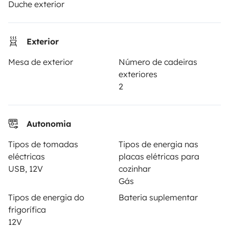
Criar um anúncio
Duche exterior
Contrato de aluguer
Exterior
Seguro de aluguer
Mesa de exterior
Número de cadeiras
Assistências de aluguer
exteriores
Ajuda proprietário
2
Autonomia
Modos de pagamento seguros
Tipos de tomadas
Tipos de energia nas
eléctricas
placas elétricas para
USB, 12V
cozinhar
Pagamento em prestações
Gás
Tipos de energia do
Bateria suplementar
frigorífica
Descarregar na
Disponível na
12V
Apple Store
Google Play