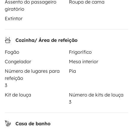
Assento do passageiro
Roupa de cama
giratório
Instagram
X
Pinterest
Facebook
Extintor
ALUGUER DE AUTOCARAVANAS
Cozinha/ Área de refeição
Como funciona?
Fogão
Frigorífico
Alugar uma autocaravana
Congelador
Mesa interior
Número de lugares para
Pia
Primeiros passos de autocaravana
refeição
Os comentários dos nossos utilizadores
3
Kit de louça
Número de kits de louça
Ajuda locatário
3
PROPRIETÁRIOS
Casa de banho