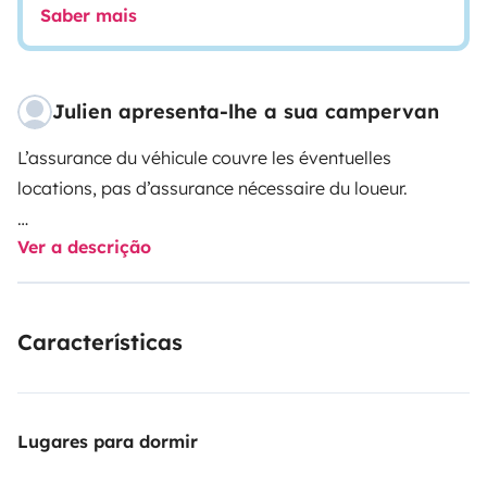
Saber mais
Julien apresenta-lhe a sua campervan
L’assurance du véhicule couvre les éventuelles
locations, pas d’assurance nécessaire du loueur.
Ver a descrição
Avec son mode 4x4, osez l’aventure surtout que le
panneau solaire ainsi que le réservoir d’eau
supplémentaire vous assurera une autonomie d’une
Características
semaine en pleine nature
Option nettoyage intérieur/extérieur, remplissage eau
clair et vidange eau usée après la location : 100chf
Lugares para dormir
animaux acceptés : + 100chf par location