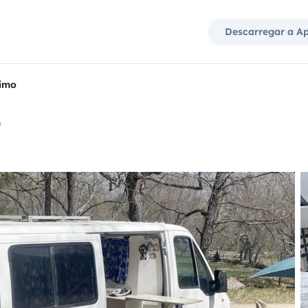
Descarregar a A
imo
o