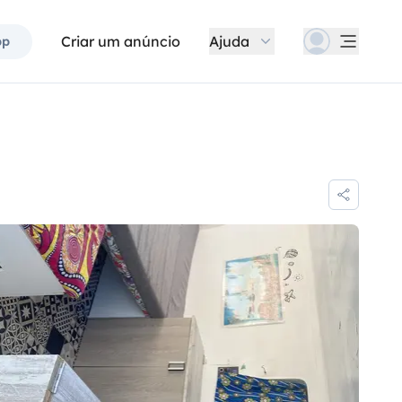
Criar um anúncio
Ajuda
pp