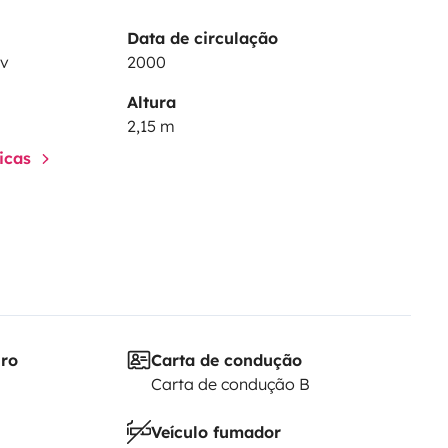
Data de circulação
cv
2000
Altura
2,15 m
ticas
iro
Carta de condução
Carta de condução B
Veículo fumador