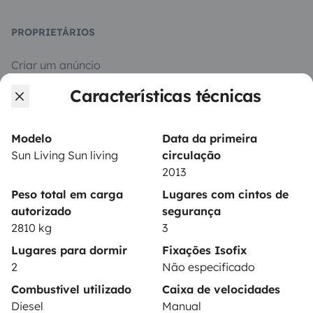
PROPRIETÁRIOS
Criar um anúncio
Características técnicas
Contrato de aluguer
Seguro de aluguer
Modelo
Data da primeira
Assistências de aluguer
Sun Living Sun living
circulação
2013
Ajuda proprietário
Peso total em carga
Lugares com cintos de
autorizado
segurança
2810 kg
3
Lugares para dormir
Fixações Isofix
Modos de pagamento seguros
2
Não especificado
Combustível utilizado
Caixa de velocidades
Pagamento em prestações
Diesel
Manual