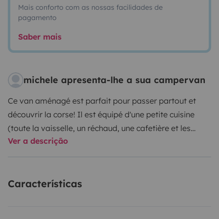
Mais conforto com as nossas facilidades de
pagamento
Saber mais
michele apresenta-lhe a sua campervan
Ce van aménagé est parfait pour passer partout et
découvrir la corse! Il est équipé d'une petite cuisine
(toute la vaisselle, un réchaud, une cafetière et les
Ver a descrição
produits de première nécessité), une table avec deux
fauteuils. Vous disposerez de trois grands coffres pour
mettre toutes vos affaires. Le lit est toujours en place,
Características
vous gagnez donc en confort et en temps car il n'y a
pas d'installation a faire. Il est équipé d'un panneau
solaire avec batterie, ce qui vous permet de recharger