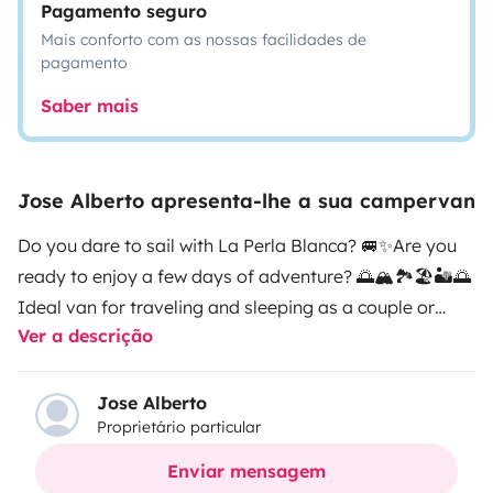
Pagamento seguro
Mais conforto com as nossas facilidades de
pagamento
Saber mais
Jose Alberto apresenta-lhe a sua campervan
Do you dare to sail with La Perla Blanca? 🚐✨
Are you
ready to enjoy a few days of adventure? 🌅🏔️🏞️🏖️🏜️🌅
Ideal van for traveling and sleeping as a couple or
Ver a descrição
individually. Very easy to drive and without additional
problems due to its size.
It is equipped with:
Gas
stove
Sink
Fridge
Outdoor shower with a 20 liter clean
Jose Alberto
Proprietário particular
water tank. With convenient access from the outside to
recharge
Pine wood furniture for storage Bed (1.85 x
Enviar mensagem
1.60) for 2 people and even 3
The living room has a