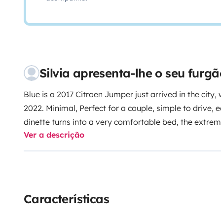
Silvia apresenta-lhe o seu furg
Blue is a 2017 Citroen Jumper just arrived in the city,
2022. Minimal, Perfect for a couple, simple to drive, 
dinette turns into a very comfortable bed, the extre
Ver a descrição
allow you to rest wonderfully during your trip. Spaci
shower tray. Kitchen equipped with the essential to 
people. Blue will give you light-heartedness and will
beautiful places in Sardinia 😎.
Características