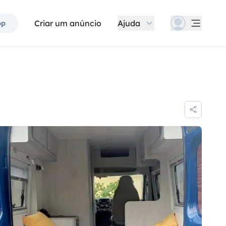
Criar um anúncio
Ajuda
pp