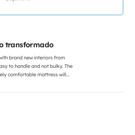
ão transformado
 with brand new interiors from
easy to handle and not bulky. The
mely comfortable mattress will
ous bathroom with toilet and
cook and share a meal with 4
 drive you to some of the most