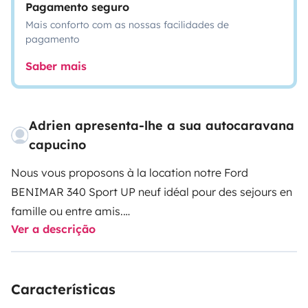
Pagamento seguro
Mais conforto com as nossas facilidades de
pagamento
Saber mais
Adrien apresenta-lhe a sua autocaravana
capucino
Nous vous proposons à la location notre Ford
BENIMAR 340 Sport UP neuf idéal pour des sejours en
famille ou entre amis.
Ver a descrição
5 places assises
5 couchages
Entièrement équipé, prêt à partir.
Características
Possibilité de louer les linges de lit sur demande.
Caméra de recul