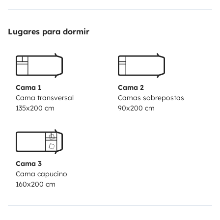
GPS
Le camping est équipé d'un chauffage webasto qui
Lugares para dormir
fonctionne au gaz
Nous sommes situés à 10 minutes d'une sortie
d'autoroute
Vous pouvez laisser votre véhicule sur place
Cama 1
Cama 2
Cama transversal
Camas sobrepostas
135x200 cm
90x200 cm
Cama 3
Cama capucino
160x200 cm