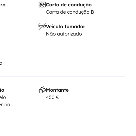
iro
Carta de condução
Carta de condução B
Veículo fumador
Não autorizado
al
ão
Montante
elo
450 €
ência