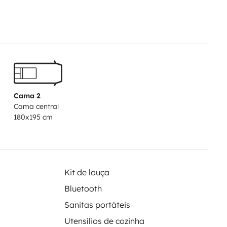
ça pequena.
ques de autocaravanas, posso
tar à vontade do pôr do sol.
m qualquer custo adicional!
Cama 2
Cama central
180x195 cm
Kit de louça
Bluetooth
Sanitas portáteis
Utensílios de cozinha