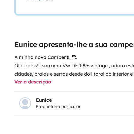
Eunice apresenta-lhe a sua camp
A minha nova Camper !!! 🥰
Olá Todos!!! sou uma VW DE 1996 vintage , adoro est
cidades, praias e serras desde do litoral ao interior 
Ver a descrição
com - 2 Paineis Solares, Ficha 220 V, Rádio com ent
USB, cama de casal com 1,90m comprimento e por 1,70
Chuveiro Portátil com Cabine, Geleira, mesa exterior
Eunice
Proprietário particular
realizador e Cadeiras, Fogão a Gás, KIT de loiça, Le
toalhas, mesa exterior com 4 bancos e 2 cadeiras tipo
mesa na parte traseira da carrinha. Vários depósito
de 75 litros.