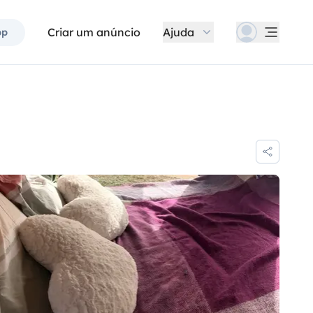
Criar um anúncio
Ajuda
pp