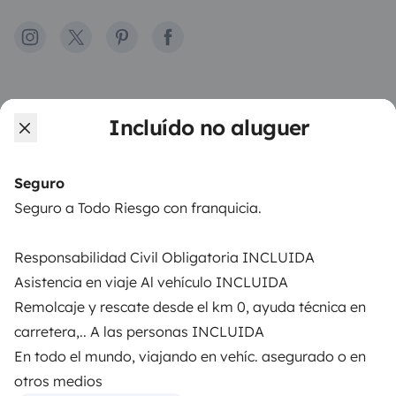
Instagram
X
Pinterest
Facebook
ALUGUER DE AUTOCARAVANAS
Incluído no aluguer
Como funciona?
Alugar uma autocaravana
Seguro
Seguro a Todo Riesgo con franquicia.
Primeiros passos de autocaravana
Os comentários dos nossos utilizadores
Responsabilidad Civil Obligatoria INCLUIDA
Asistencia en viaje Al vehículo INCLUIDA
Ajuda locatário
Remolcaje y rescate desde el km 0, ayuda técnica en
carretera,.. A las personas INCLUIDA
En todo el mundo, viajando en vehíc. asegurado o en
PROPRIETÁRIOS
otros medios