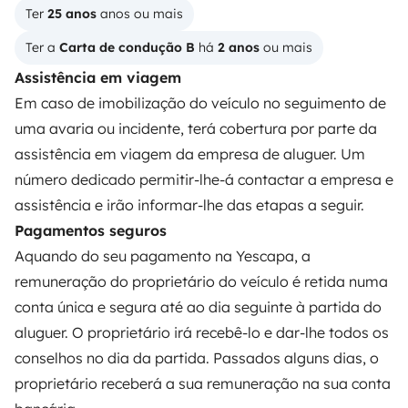
Criar um anúncio
Ter 
25 anos
 anos ou mais
Contrato de aluguer
Ter a 
Carta de condução B
 há 
2 anos
 ou mais
Seguro de aluguer
Assistência em viagem
Em caso de imobilização do veículo no seguimento de
Assistências de aluguer
uma avaria ou incidente, terá cobertura por parte da
Ajuda proprietário
assistência em viagem da empresa de aluguer. Um
número dedicado permitir-lhe-á contactar a empresa e
assistência e irão informar-lhe das etapas a seguir.
Pagamentos seguros
Aquando do seu pagamento na Yescapa, a
Modos de pagamento seguros
remuneração do proprietário do veículo é retida numa
conta única e segura até ao dia seguinte à partida do
Pagamento em prestações
aluguer. O proprietário irá recebê-lo e dar-lhe todos os
conselhos no dia da partida. Passados alguns dias, o
Descarregar na
Disponível na
proprietário receberá a sua remuneração na sua conta
Apple Store
Google Play