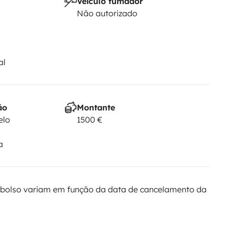
Veículo fumador
Não autorizado
al
ão
Montante
elo
1500 €
a
bolso variam em função da data de cancelamento da