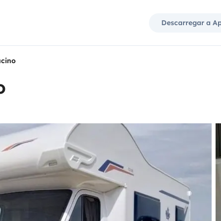
Descarregar a A
cino
o