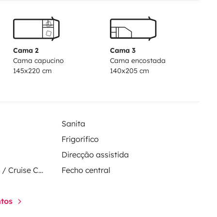
Cama 2
Cama 3
Cama capucino
Cama encostada
145x220 cm
140x205 cm
Sanita
Frigorífico
Direcção assistida
Regulador de velocidade / Cruise Control
Fecho central
ntos