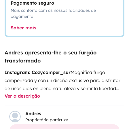
Pagamento seguro
Mais conforto com as nossas facilidades de
pagamento
Saber mais
Andres apresenta-lhe o seu furgão
transformado
Instagram: Cozycamper_sur
Magnífica furgo
camperizada y con un diseño exclusivo para disfrutar
de unos días en plena naturaleza y sentir la libertad
Ver a descrição
que necesitas. Paz, relax y diversión en el lugar que tú
elijas, pudiendo disfrutar de todas las
comodidades.
Dispone de todo lo necesario para hacer
Andres
Proprietário particular
de tú viaje un momento único.
La cocina es súper
cómoda cuenta con todo lo necesario e indispensable.