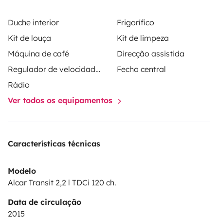
cualquier parte del Puerto de Santa María. Para más
Duche interior
Frigorífico
información no dudéis en poneros en contacto
Kit de louça
Kit de limpeza
conmigo.
Máquina de café
Direcção assistida
Regulador de velocidade / Cruise Control
Fecho central
Rádio
Ver todos os equipamentos
Características técnicas
Modelo
Alcar Transit 2,2 l TDCi 120 ch.
Data de circulação
2015