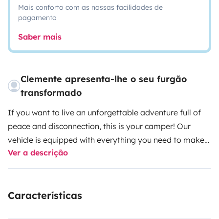
Mais conforto com as nossas facilidades de
pagamento
Saber mais
Clemente apresenta-lhe o seu furgão
transformado
If you want to live an unforgettable adventure full of
peace and disconnection, this is your camper! Our
vehicle is equipped with everything you need to make
Ver a descrição
your trip perfect, any season of the year.
Our beautiful van is camperized in February 2023.
-Fully equipped kitchen with 2 gas stoves (built-in 6kg
Características
bottle)