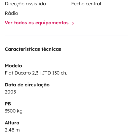
-Large closets
Direcção assistida
Fecho central
Rádio
- 4 USB outputs / 2 220v plugs / led lights
Ver todos os equipamentos
-Clean water tank of 100 liters.
Características técnicas
Modelo
Fiat Ducato 2,3 l JTD 130 ch.
Data de circulação
2005
PB
3500 kg
Altura
2,48 m