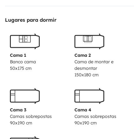
équipé de tout ce qu'il faut pour agrémenter nos
voyages.
Nous demandons à ce que le conducteur aie
Lugares para dormir
déjà eu une expérience en camping car ou de conduite
avec de gros véhicule.
D'avance merci de votre
compréhension.
Cama 1
Cama 2
Banco cama
Cama de montar e
50x175 cm
desmontar
150x180 cm
Cama 3
Cama 4
Camas sobrepostas
Camas sobrepostas
90x190 cm
90x190 cm