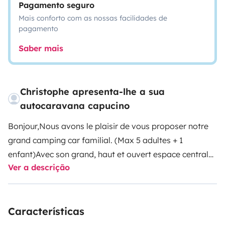
Pagamento seguro
Mais conforto com as nossas facilidades de
pagamento
Saber mais
Christophe apresenta-lhe a sua
autocaravana capucino
Bonjour,
Nous avons le plaisir de vous proposer notre
grand camping car familial. (Max 5 adultes + 1
enfant)
Avec son grand, haut et ouvert espace centrale
Ver a descrição
ouvert, vous n'aurez jamais l'impression d'être
enfermé.
Celui-ci est un modèle de 2014 mais ayant peu
roulé et très bien entretenu (presque neuf à
Características
l'intérieur).
Lors de nos nombreux et parfois long
voyage faite d'aventure déstressant nous l'avons