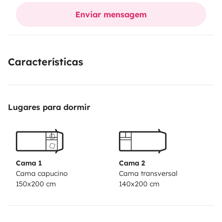
Comfort and silence. For the rental, since I work in the
Enviar mensagem
morning shift from Monday to Friday, preferably make
the request to leave after 2 p.m
Características
Lugares para dormir
Cama 1
Cama 2
Cama capucino
Cama transversal
150x200 cm
140x200 cm