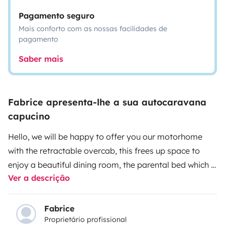
Pagamento seguro
Mais conforto com as nossas facilidades de
pagamento
Saber mais
Fabrice apresenta-lhe a sua autocaravana
capucino
Hello, we will be happy to offer you our motorhome
with the retractable overcab, this frees up space to
enjoy a beautiful dining room, the parental bed which is
Ver a descrição
above the huge hold is easily accessible with its 2
steps, the bathroom is large enough to be able to
shower comfortIts 2.2 tdci engine will allow you to put
Fabrice
Proprietário profissional
down the kilometers with its regulator with pleasure,