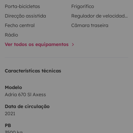
circumstances! Keep browsing and you will see the
Porta-bicicletas
Frigorífico
most technical data such as the number of seats,
Direcção assistida
Regulador de velocidade / Cruise Control
consumption or measurements.
Fecho central
Câmara traseira
Rádio
Ver todos os equipamentos
Características técnicas
Modelo
Adria 670 Sl Axess
Data de circulação
2021
PB
3500 kg