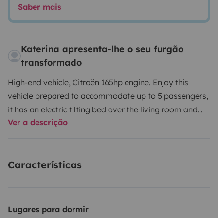
Saber mais
Katerina apresenta-lhe o seu furgão
transformado
High-end vehicle, Citroën 165hp engine. Enjoy this
vehicle prepared to accommodate up to 5 passengers,
it has an electric tilting bed over the living room and
Ver a descrição
two single beds in the back with the option of joining
them together to form a 2x2 meter bed in which 3
people can sleep.
Is it your first time going on a trip in a
Características
motorhome or camper? Don't worry, our priority is to
offer you a quality and transparent service. We will
explain how the motorhome or camper works, we will
give you some tips for your trip and we can even
Lugares para dormir