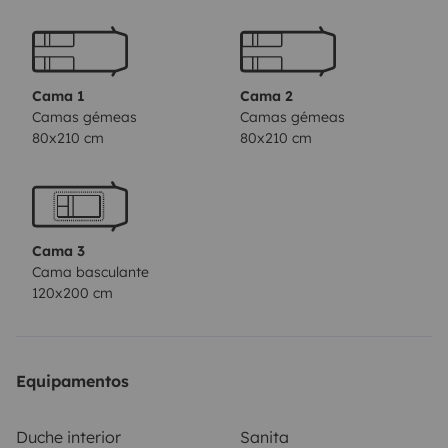
recommend a route with the best campsites and areas.
We want to share this lifestyle with you!
So that during
your trip you do not lack anything, we equip the
vehicles with a multitude of accessories that give them
Cama 1
Cama 2
enough autonomy to spend a long time with your
Camas gémeas
Camas gémeas
80x210 cm
80x210 cm
home in tow. It has a bathroom separate from the
shower, a large trivalent refrigerator (gas, 12v and
220v). Gas fires, heating and hot water. It has a power
inverter in the living room area, awning, bike rack, TV
Cama 3
with antenna... To make your trip complete and in case
Cama basculante
you can't bring it from home, we offer some extras
120x200 cm
such as bedding, kitchenware.
By renting this vehicle
you will have unlimited mileage, full comprehensive
insurance with an excess of €800. If the schedules we
Equipamentos
offer do not fit you or you need any extra service, do
not hesitate to contact us.
We adapt to you and your
Duche interior
Sanita