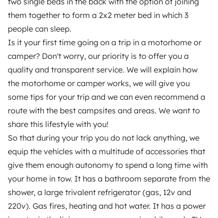
two single beds in the back with the option of joining
Ajuda locatário
them together to form a 2x2 meter bed in which 3
people can sleep.
Is it your first time going on a trip in a motorhome or
PROPRIETÁRIOS
camper? Don't worry, our priority is to offer you a
quality and transparent service. We will explain how
Criar um anúncio
the motorhome or camper works, we will give you
Contrato de aluguer
some tips for your trip and we can even recommend a
Seguro de aluguer
route with the best campsites and areas. We want to
share this lifestyle with you!
Assistências de aluguer
So that during your trip you do not lack anything, we
Ajuda proprietário
equip the vehicles with a multitude of accessories that
give them enough autonomy to spend a long time with
your home in tow. It has a bathroom separate from the
shower, a large trivalent refrigerator (gas, 12v and
220v). Gas fires, heating and hot water. It has a power
Modos de pagamento seguros