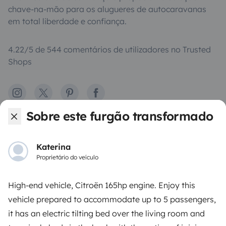
chave-na-mão para os alugueres de autocaravanas
em total liberdade e confiança.
4.22/5 de 544 comentários de utilizadores no Trusted
Shops
Instagram
X
Pinterest
Facebook
Sobre este furgão transformado
ALUGUER DE AUTOCARAVANAS
Katerina
Como funciona?
Proprietário do veículo
Alugar uma autocaravana
High-end vehicle, Citroën 165hp engine. Enjoy this
Primeiros passos de autocaravana
vehicle prepared to accommodate up to 5 passengers,
it has an electric tilting bed over the living room and
Os comentários dos nossos utilizadores