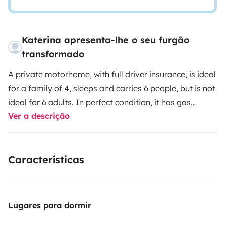
Katerina apresenta-lhe o seu furgão
transformado
A private motorhome, with full driver insurance, is ideal
for a family of 4, sleeps and carries 6 people, but is not
ideal for 6 adults. In perfect condition, it has gas
Ver a descrição
central heating, hot water, gas or electric and solar
panels meaning you can stay off the grid for days. Full
size three sided fridge freezer, LED lighting and USB
Características
ports. The van has good storage space and the bottom
bunk lifts up to create a large garage for any extra
items you might want to take on your trip, other
equipment is available on request such as bed linen,
Lugares para dormir
towels etc. d. We give our customers full training in all