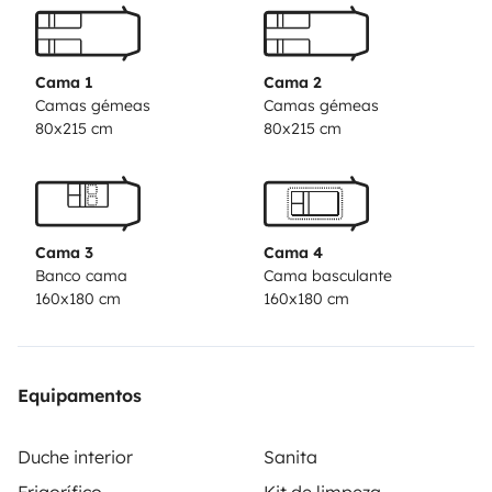
aspects of motorhome operation and safety and will
always be on hand for any advice. A great caravan for
exploring Spain. We have discovered so many
Cama 1
Cama 2
wonderful places that simply would not have been
Camas gémeas
Camas gémeas
80x215 cm
80x215 cm
possible without our motorhome.
Cama 3
Cama 4
Banco cama
Cama basculante
160x180 cm
160x180 cm
Equipamentos
Duche interior
Sanita
Frigorífico
Kit de limpeza