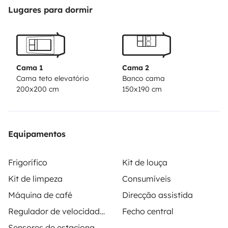
Il dispose des sièges avant pivotants, une table à
Lugares para dormir
manger dépliable, une cuisine entièrement équipée
avec un évier, un réfrigérateur de 40 litres et une
cuisinière à gaz, ainsi qu'une alimentation électrique de
12 V.
Cama 1
Cama 2
Et une attache remorque
Cama teto elevatório
Banco cama
200x200 cm
150x190 cm
Possibilité d avoir portes vélos x3 en plus
Equipamentos
Frigorífico
Kit de louça
Kit de limpeza
Consumíveis
Máquina de café
Direcção assistida
Regulador de velocidade / Cruise Control
Fecho central
Sensores de estacionamento