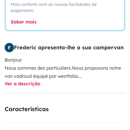
Mais conforto com as nossas facilidades de
pagamento
Saber mais
Frederic apresenta-lhe a sua campervan
F
Bonjour.
Nous sommes des particuliers.Nous proposons notre
van vadrouil équipé par westfalia.
Ver a descrição
Deux lits doubles séparés offrent une capacité de
couchage pour quatre adultes, ce qui en fait un
Características
véhicule idéal pour les longs trajets en famille ou entre
amis