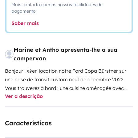
Mais conforto com as nossas facilidades de
pagamento
Saber mais
Marine et Antho apresenta-lhe a sua
campervan
Bonjour ! 😃
en location notre Ford Copa Bürstner sur
une base de transit custom neuf de décembre 2022.
Vous trouverez à bord : une cuisine aménagée avec
Ver a descrição
réfrigérateur à compression 🍻, 2 feux de cuisson à
gaz, un petit évier, 2 lits doubles dont un dans le toit
relevable 🌙, un chauffage stationnaire WEBASTO 🥵,
Características
une réserve d'eau de 50 litres, une douchette extérieure
et une complète autonomie électrique grâce aux