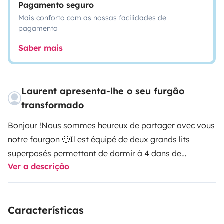
Pagamento seguro
Mais conforto com as nossas facilidades de
pagamento
Saber mais
Laurent apresenta-lhe o seu furgão
transformado
Bonjour !
Nous sommes heureux de partager avec vous
notre fourgon 🙂
Il est équipé de deux grands lits
superposés permettant de dormir à 4 dans de
Ver a descrição
confortables matelas .
Possibilité de remonter le lit du
haut au plafond et de dormir à 2 en bas ou de dormir à
2 en bas et de garder l'espace du bas pour mettre des
Características
vélos ou autre .
Equipé d'une douche avec lavabo et
WC.
Grand frigo avec freezer .
Panneau solaire