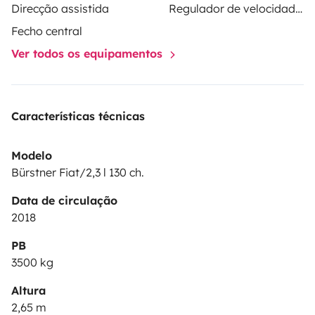
Direcção assistida
Regulador de velocidade / Cruise Control
à la semaine en haute saison.
Merci de nous contacter
Fecho central
si vous avez des questions ou des demandes
Ver todos os equipamentos
particulières afin d'en discuter.
Possibilité de garder
votre véhicule pendant la location.
A bientôt !
Características técnicas
Modelo
Bürstner Fiat/2,3 l 130 ch.
Data de circulação
2018
PB
3500 kg
Altura
2,65 m