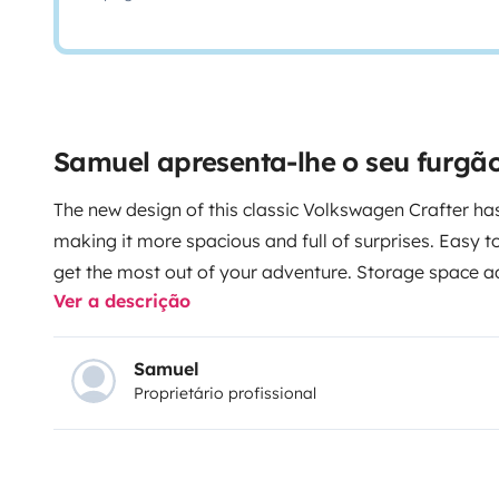
Samuel apresenta-lhe o seu furgã
The new design of this classic Volkswagen Crafter ha
making it more spacious and full of surprises. Easy 
get the most out of your adventure. Storage space ad
Ver a descrição
opaque windows, a comfortable mattress to rest on 
things will make you enjoy your experience.
Perfect f
want to get to know the islands in an easy and worry
Samuel
Proprietário profissional
everything you need to be your best travel companio
vanstyle advisor, they will guide you to unique places
and we guide you along the way! Do you want to live
back from the beach and being able to take a quick