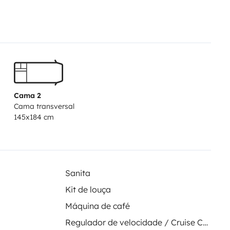
 sunset while listening to your
d secret places.
Your travel
s driving assistance technology
y your adventure more safely and
7 km.
We give you three transport
utes
*€35 return
-
Bus
: Take line 3
Cama 2
 And then line 7 or 14 to the
Cama transversal
10-minute walk.
*Payment in cash.
145x184 cm
way. 9 min.
*33€ return
Sanita
Kit de louça
Máquina de café
Regulador de velocidade / Cruise Control