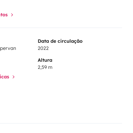
ntos
Data de circulação
mpervan
2022
Altura
2,59 m
ticas