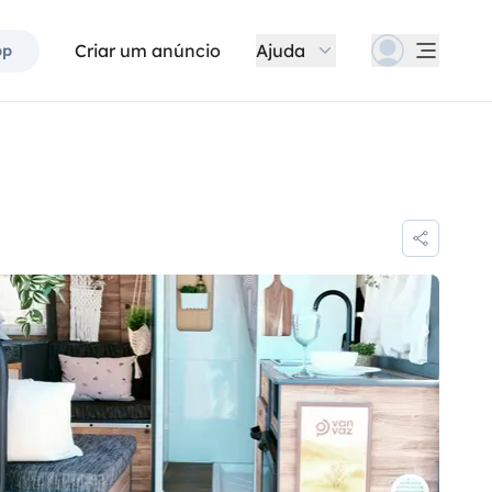
Criar um anúncio
Ajuda
pp