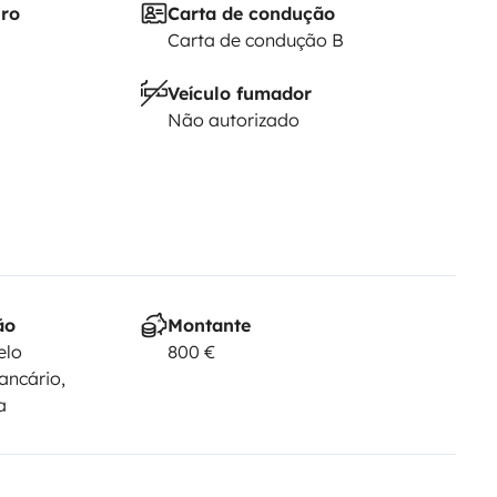
iro
Carta de condução
Carta de condução B
Veículo fumador
Não autorizado
ão
Montante
elo
800 €
ancário,
a