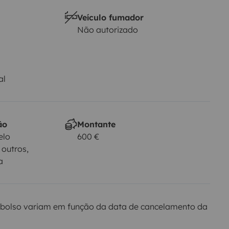
Veículo fumador
Não autorizado
al
ão
Montante
elo
600 €
 outros,
a
bolso variam em função da data de cancelamento da