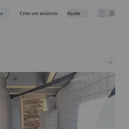
Criar um anúncio
Ajuda
pp