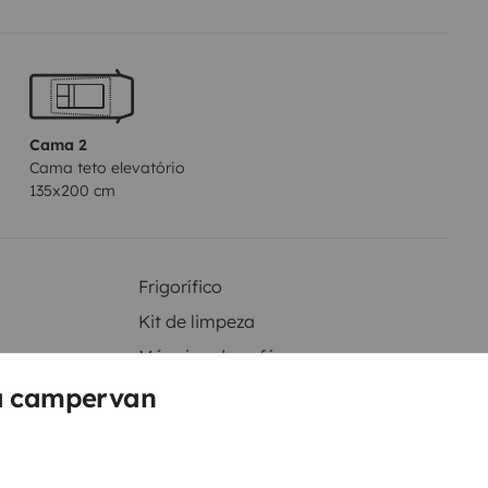
Cama 2
Cama teto elevatório
135x200 cm
Frigorífico
Kit de limpeza
Máquina de café
Fecho central
a campervan
ento
ntos