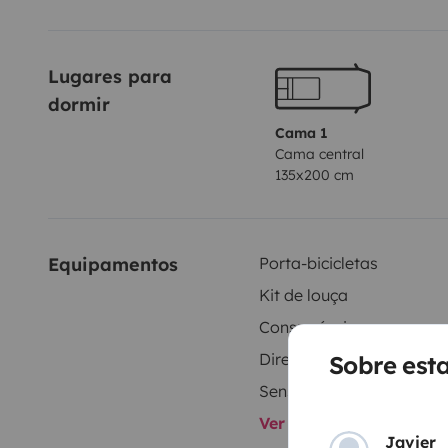
Lugares para 
dormir
Cama 1
Cama central
135x200 cm
Equipamentos
Porta-bicicletas
Kit de louça
Consumíveis
Direcção assistida
Sobre est
Sensores de estacionam
Ver todos os equipame
Javier