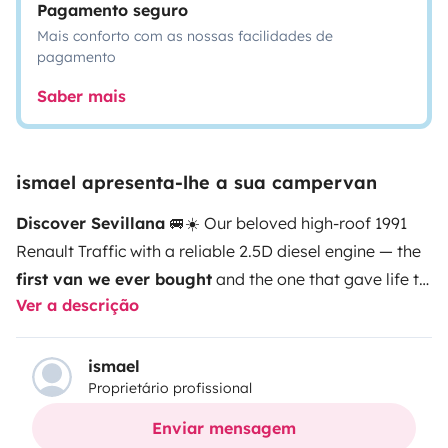
Pagamento seguro
Mais conforto com as nossas facilidades de
pagamento
Saber mais
ismael apresenta-lhe a sua campervan
Discover Sevillana
🚐☀️ Our beloved high-roof 1991
Renault Traffic with a reliable 2.5D diesel engine — the
first van we ever bought
and the one that gave life to
Ver a descrição
the dream of
My Little Camper Tenerife
🌴💛 With
character, charm, and a spirit of adventure,
Sevillana
invites you to explore the island at a slow and
ismael
Proprietário profissional
soulful pace
🐢🌺
If you’re looking for a camper with
history, personality, and the heart of our story
,
Enviar mensagem
Sevillana is your perfect match ✨
Slow down, feel the