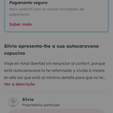
Pagamento seguro
Mais conforto com as nossas facilidades de
pagamento
Saber mais
Silvia apresenta-lhe a sua autocaravana
capucino
Viaje en total libertad sin renunciar al confort, porque
está autocaravana la he reformado y vivido 6 meses
en ella así que está al mínimo detalle para que no te
Ver a descrição
falte de nada. Es compacta y súper manejable ya que
sólo mide 5,9 de largo. Busca un rincón cerca de la
playa y duerme escuchando los grillos y el sonido del
Silvia
Proprietário particular
mar en estos colchones y almohadas nuevas super
confortables, Los oscurecedores en cabina y