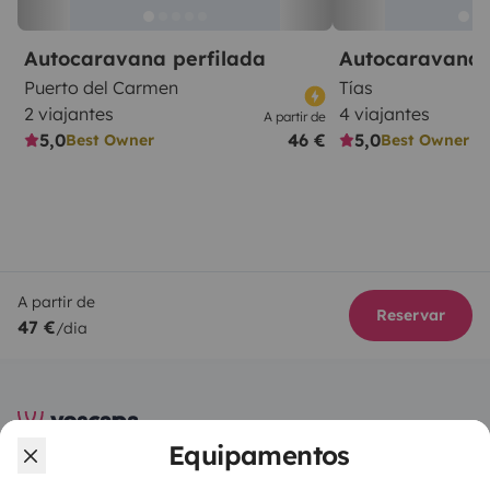
Autocaravana perfilada
Autocaravana 
Puerto del Carmen
Tías
2 viajantes
4 viajantes
A partir de
5,0
46 €
5,0
Best Owner
Best Owner
A partir de
Reservar
47 €
/dia
Equipamentos
A Yescapa é uma plataforma simples e segura de