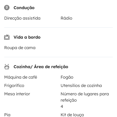
aluguer de autocaravanas, furgões transformados e
Condução
campervans entre particulares. A página é o
intermediário de confiança e propõe uma solução
Direcção assistida
Rádio
chave-na-mão para os alugueres de autocaravanas
em total liberdade e confiança.
Vida a bordo
4.18/5 de 543 comentários de utilizadores no Trusted
Roupa de cama
Shops
Instagram
X
Pinterest
Facebook
Cozinha/ Área de refeição
Máquina de café
Fogão
ALUGUER DE AUTOCARAVANAS
Frigorífico
Utensílios de cozinha
Mesa interior
Número de lugares para
Como funciona?
refeição
4
Alugar uma autocaravana
Pia
Kit de louça