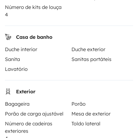
Primeiros passos de autocaravana
Número de kits de louça
Os comentários dos nossos utilizadores
4
Ajuda locatário
Casa de banho
Duche interior
Duche exterior
PROPRIETÁRIOS
Sanita
Sanitas portáteis
Criar um anúncio
Lavatório
Contrato de aluguer
Seguro de aluguer
Exterior
Assistências de aluguer
Bagageira
Porão
Ajuda proprietário
Porão de carga ajustável
Mesa de exterior
Número de cadeiras
Toldo lateral
exteriores