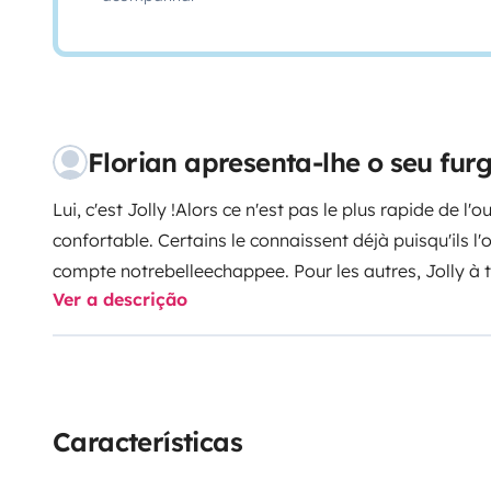
Florian apresenta-lhe o seu fu
Lui, c'est Jolly !
Alors ce n'est pas le plus rapide de l'o
confortable. Certains le connaissent déjà puisqu'ils l'
compte notrebelleechappee. Pour les autres, Jolly à 
Ver a descrição
espérer. N'hesitez pas à aller checker toutes les phot
forts ? à l'intérieur, vous vous sentirez comme dans u
son bois, ses éclairage tamisé sa cuisine tout équipée..
terrasse sur le toit et une carrosserie qui n'étant pas
froides en passant dans des chemins étroits !
Ses poin
Características
douche et aux toilettes étant étroit, Jolly ne convie
Mais ne vous inquiétez pas, son propriétaire pèse 90k