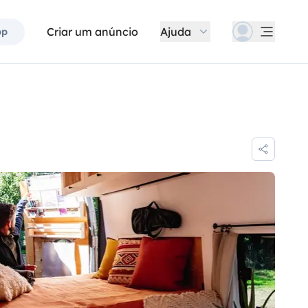
Criar um anúncio
Ajuda
pp