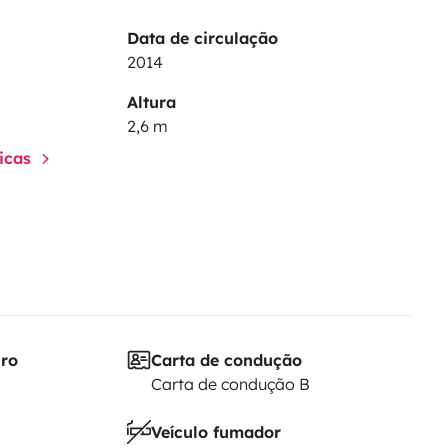
Data de circulação
2014
Altura
2,6 m
ticas
iro
Carta de condução
Carta de condução B
Veículo fumador