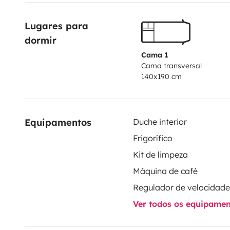
largement !
Lugares para 
PS : si vous nous répondez/ écrivez en dehors de l'ap
dormir
message que si vous passez par WhatsApp 😊
Cama 1
Cama transversal
140x190 cm
Equipamentos
Duche interior
Frigorífico
Kit de limpeza
Máquina de café
Ver todos os equipame