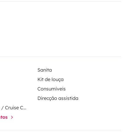
plication, nous ne recevrons vos
Sanita
Kit de louça
Consumíveis
Direcção assistida
Regulador de velocidade / Cruise Control
ntos