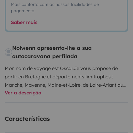
Mais conforto com as nossas facilidades de
pagamento
Saber mais
Nolwenn apresenta-lhe a sua
autocaravana perfilada
Mon nom de voyage est Oscar.
Je vous propose de
partir en Bretagne et départements limitrophes :
Manche, Mayenne, Maine-et-Loire, de Loire-Atlantique
Ver a descrição
(pas au-delà).
Oscar ne prend pas de vélos, et n'a pas
de porte vélos (suite malheureusement à des
incidents).
Je peux partir en famille, en couples, entre
Características
amis, en évènements (mariage, anniversaire..).
Je suis
prêt à vous recevoir pour 4 couchages confortables et