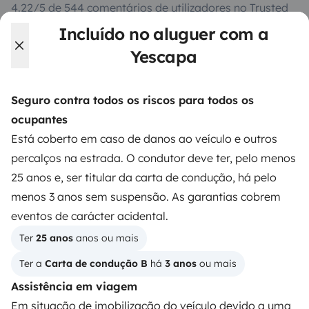
4.22/5 de 544 comentários de utilizadores no Trusted
Shops
Incluído no aluguer com a
Yescapa
Instagram
X
Pinterest
Facebook
Seguro contra todos os riscos para todos os
ocupantes
ALUGUER DE AUTOCARAVANAS
Está coberto em caso de danos ao veículo e outros
Como funciona?
percalços na estrada. O condutor deve ter, pelo menos
25 anos e, ser titular da carta de condução, há pelo
Alugar uma autocaravana
menos 3 anos sem suspensão. As garantias cobrem
Primeiros passos de autocaravana
eventos de carácter acidental.
Os comentários dos nossos utilizadores
Ter 
25 anos
 anos ou mais
Ajuda locatário
Ter a 
Carta de condução B
 há 
3 anos
 ou mais
Assistência em viagem
Em situação de imobilização do veículo devido a uma