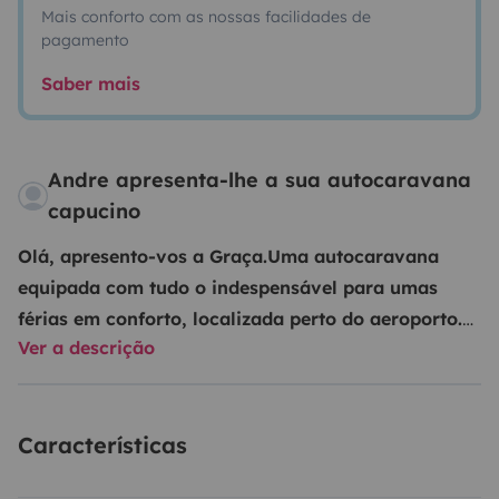
Mais conforto com as nossas facilidades de
pagamento
Saber mais
Andre apresenta-lhe a sua autocaravana
capucino
Olá, apresento-vos a Graça.
Uma autocaravana
equipada com tudo o indespensável para umas
férias em conforto, localizada perto do aeroporto.
Ver a descrição
Espaçosa e luminosa permite várias configuraçoes
no habitáculo como podem ver nas fotos e uma
estadia de até 5 pessoas.
- 1 cama de casal grande
Características
sempre feita no capucino, com cortina para
privacidade
- 1 cama de casal convertida na mesa