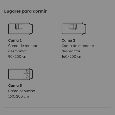
maior
- 1 cama individual convertida na mesa menor.
-
Duas mesas
- Cozinha equipada com frigorífico, fogão
Lugares para dormir
de dois bicos, lava-loiça e escorredor
- Casa de banho
com sanita química de cassete e duche
- Roupeiro e
diversos espaços de arrumação
- Aquecedor a gás
-
Boiler para água quente
- Painel solar
- Inversor de
Cama 1
Cama 2
onda pura 230V / 500W
- Rádio com ligação bluetooth
Cama de montar e
Cama de montar e
desmontar
desmontar
compatível com qualquer aparelho
- Diversas saídas
90x200 cm
160x200 cm
USB na cabine e no habitáculo
- Toldo exterior
- Degrau
eléctrico
- Suporte para 3 bicicletas
- Extensão de 15m
para ligação a 220V
- Depósito de água limpa
80L
Extras incluídos:
- Guarda sol
- Loiça e utensílios
Cama 3
para cozinhar
- Artigos essenciais de cozinha e casa-
Cama capucino
de-banho
- Kit de limpeza
- Mesa de picnic com 2
160x200 cm
cadeiras
- Almofadas e mantas
- Roupa de cama
(lençóis e 1 cobertor por cada cama) e toalhas –