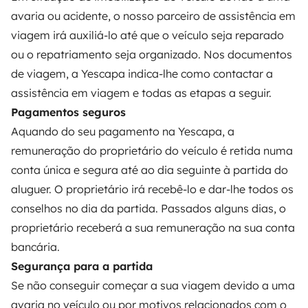
PROPRIETÁRIOS
avaria ou acidente, o nosso parceiro de assistência em
viagem irá auxiliá-lo até que o veículo seja reparado
Criar um anúncio
ou o repatriamento seja organizado. Nos documentos
Contrato de aluguer
de viagem, a Yescapa indica-lhe como contactar a
assistência em viagem e todas as etapas a seguir.
Seguro de aluguer
Pagamentos seguros
Assistências de aluguer
Aquando do seu pagamento na Yescapa, a
Ajuda proprietário
remuneração do proprietário do veículo é retida numa
conta única e segura até ao dia seguinte à partida do
aluguer. O proprietário irá recebê-lo e dar-lhe todos os
conselhos no dia da partida. Passados alguns dias, o
proprietário receberá a sua remuneração na sua conta
Modos de pagamento seguros
bancária.
Segurança para a partida
Pagamento em prestações
Se não conseguir começar a sua viagem devido a uma
avaria no veículo ou por motivos relacionados com o