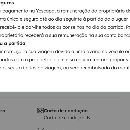
eguros
Data de circulação
 pagamento na Yescapa, a remuneração do proprietário do
dôme Leader
2021
ta única e segura até ao dia seguinte à partida do aluguer.
á recebê-lo e dar-lhe todos os conselhos no dia da partida. 
proprietário receberá a sua remuneração na sua conta bancá
Altura
2,6 m
a a partida
ir começar a sua viagem devido a uma avaria no veículo o
ticas
nados com o proprietário, a nossa equipa tentará propor v
os seus critérios de viagem, ou será reembolsado do mont
iro
Carta de condução
Carta de condução B