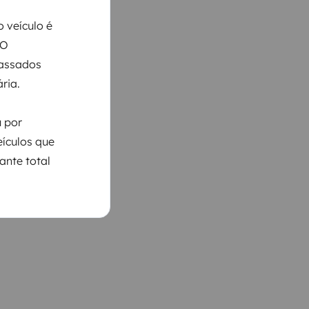
 veículo é
 O
Passados
ria.
u por
eículos que
ante total