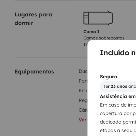
Lugares para 
dormir
Cama 1
Camas sobrepostas
120x200 cm
Incluído 
Equipamentos
Duche interior
Seguro
Porta-bicicletas
Ter 
23 anos
 an
Kit de louça
Assistência e
Em caso de imob
Câmara traseira
cobertura por 
Ver todos os equipame
dedicado permit
etapas a seguir.