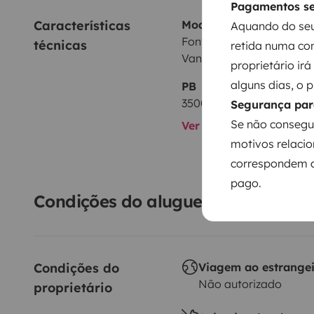
Pagamentos s
Características 
Modelo
Aquando do seu
Font Vendôme Font ven
técnicas
retida numa con
Van Duo
proprietário ir
alguns dias, o 
PB
3500 kg
Segurança par
Se não consegu
Ver todas as caracterís
motivos relacio
correspondem a
pago.
Condições do aluguer
Condições do 
Viagem ao estrange
Não autorizado
proprietário