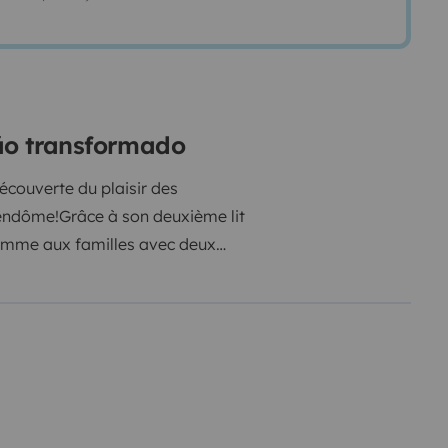
gão transformado
couverte du plaisir des
Vendôme!
Grâce à son deuxième lit
comme aux familles avec deux
en autonomie pendant quelques
puissant permettent un voyage et
tacter, nous répondons avec