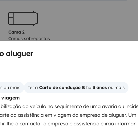
Cama 2
Camas sobrepostas
120x200 cm
no aluguer
Sanita
Frigorífico
os ou mais
Ter a 
Carta de condução B
 há 
3 anos
 ou mais
Direcção assistida
m viagem
Regulador de velocidade / Cruise Control
Fecho central
ilização do veículo no seguimento de uma avaria ou incide
parte da assistência em viagem da empresa de aluguer. U
ntos
ir-lhe-á contactar a empresa e assistência e irão informar-