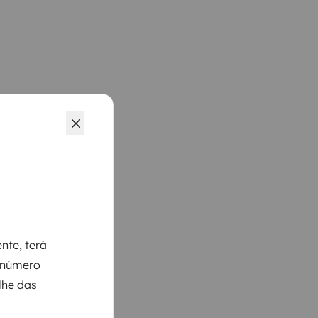
nte, terá
m número
lhe das