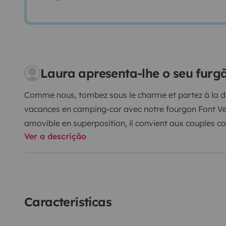
Laura apresenta-lhe o seu fur
Comme nous, tombez sous le charme et partez à la dé
vacances en camping-car avec notre fourgon Font 
amovible en superposition, il convient aux couples 
Ver a descrição
enfants.
Le panneau solaire permet même de partir 
jours.
Le format compact et le moteur relativement 
un stationnement agréable.
N'hésitez pas à nous con
plaisir à toutes vos questions.
Características