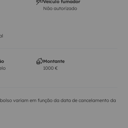
Veículo fumador
Não autorizado
al
ão
Montante
elo
1000 €
bolso variam em função da data de cancelamento da