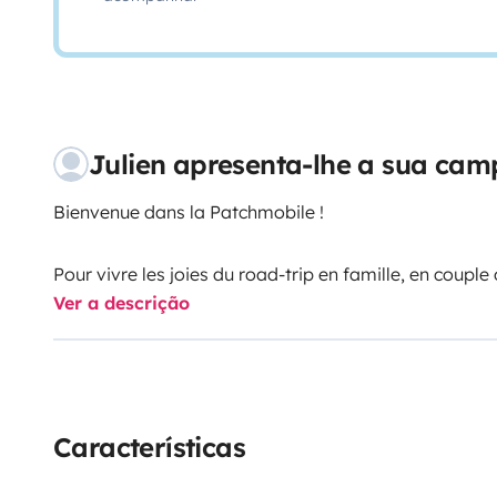
Julien apresenta-lhe a sua ca
Bienvenue dans la Patchmobile !
Pour vivre les joies du road-trip en famille, en couple
Ver a descrição
Nous louons notre voiture et notre tente de toit Naï
perspectives avec des points de vue perchés en haute
Infos pratiques :
• Tente de toit fabriquée avec des matériaux recycla
Características
• Tente complète de très bonne qualité.
• Capacité : jusqu’à 2 adultes et 2 enfants, ou 3 adult