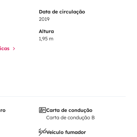
Data de circulação
2019
Altura
1,95 m
ticas
nnes, passoire, poêle et
iro
Carta de condução
Carta de condução B
Veículo fumador