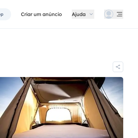
Criar um anúncio
Ajuda
pp