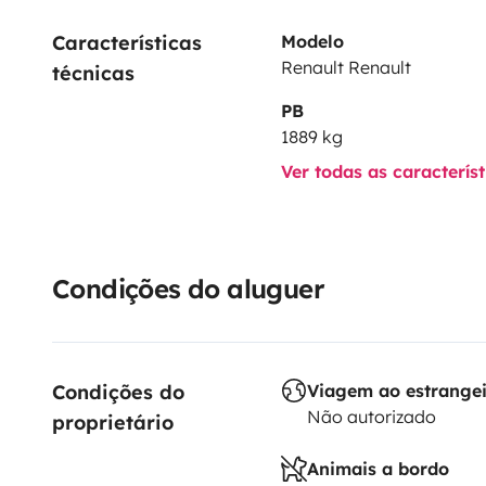
• 2 chaises pliantes
Características 
Modelo
• glacière électrique
Renault Renault
técnicas
• jerrican
PB
• douchette
1889 kg
• lampes
Ver todas as caracterís
• Pour la cuisine :
- Popote (verres, couverts et assiettes pour 4 perso
casserole)
- Réchaud à gaz
Condições do aluguer
Bon road-trip à vous !
Condições do 
Viagem ao estrange
Não autorizado
proprietário
Animais a bordo