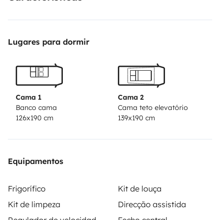
Toile ombragé, porte-vélos, Auvent (cabine de douche),
attelage.
Lugares para dormir
Cama 1
Cama 2
Banco cama
Cama teto elevatório
126x190 cm
139x190 cm
Equipamentos
Frigorífico
Kit de louça
Kit de limpeza
Direcção assistida