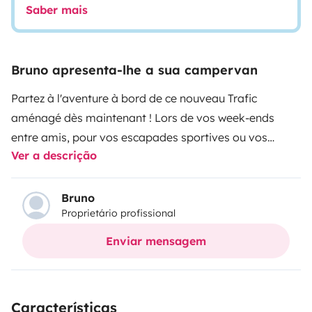
Saber mais
Bruno apresenta-lhe a sua campervan
Partez à l'aventure à bord de ce nouveau Trafic
aménagé dès maintenant ! Lors de vos week-ends
entre amis, pour vos escapades sportives ou vos
Ver a descrição
vacances estivales. La banquette arrière du véhicule se
transforme rapidement en couchage pouvant accueillir
2 adultes. Le lit situé dans le toit relevable peut coucher
Bruno
Proprietário profissional
confortablement 2 autres voyageurs.
Marque :
Renault
Modèle : Trafic Trek 5 150ch
Couleur : Gris
Enviar mensagem
Highland
Nombre de places : 5 places assises
Nombre
de couchages : 4 couchages
Carburant : Diesel
Boîte :
Automatique
Mise en circulation : 01/06/2022
Options :
Características