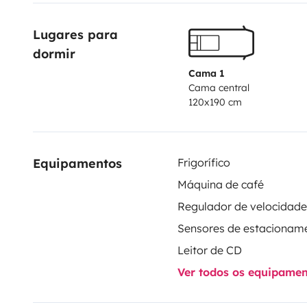
equipment for cooking! a led lighting system integrate
Lugares para 
radio station with a very powerful and high quality 
dormir
cupboards, and plenty of room under the bed to stor
business!! A small boat that has its soul and that will 
Cama 1
Cama central
experiences!
120x190 cm
Equipamentos
Frigorífico
Máquina de café
Sensores de estacionam
Leitor de CD
Ver todos os equipame