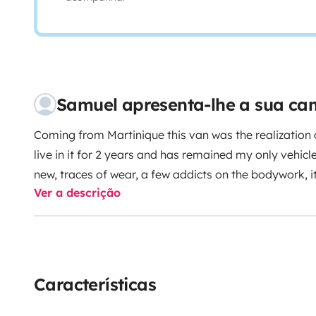
Samuel apresenta-lhe a sua c
Coming from Martinique this van was the realization
live in it for 2 years and has remained my only vehicle
new, traces of wear, a few addicts on the bodywork, i
Ver a descrição
well... BUT! retains the charm of a HOMEMADE layou
comfortable BED of 1m90x 1m20, a real small boa
AND ELECTRICITY! master key ! with the AUTOMA
POWERFUL MOTORIZATION which makes driving very
autonomy with an outdoor shower, an indoor sink (th
Características
sink for showers in nature, at the back of the van) a
cooler in energy, adjustable up to -14 degrees (connec