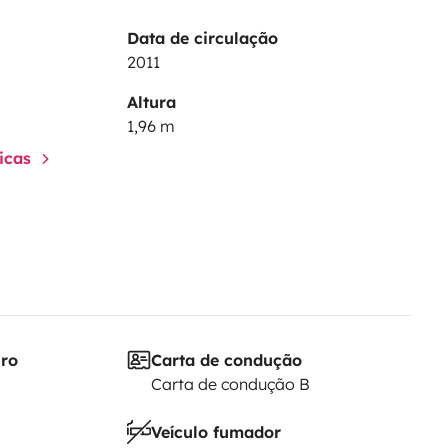
Data de circulação
2011
Altura
1,96 m
ticas
iro
Carta de condução
Carta de condução B
Veículo fumador