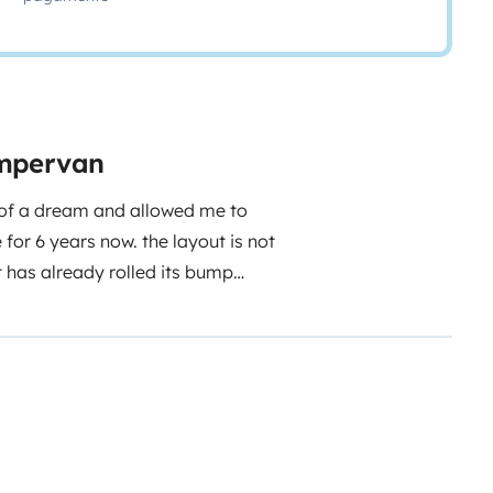
ampervan
 of a dream and allowed me to
 for 6 years now. the layout is not
t has already rolled its bump
t, ALL IN WOOD, with a very
t cabin with AUTONOMY IN WATER
TIC GEARBOX AND VERY
 pleasant...
You will be in total
e shower head is pulled from the
 very inexpensive compression
ted to the solar panel), all the