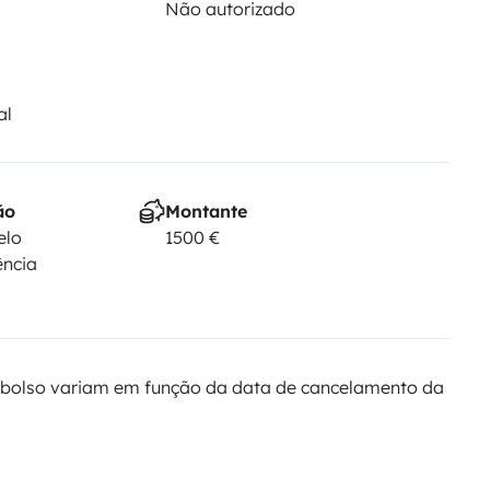
Não autorizado
al
ão
Montante
elo
1500 €
ência
bolso variam em função da data de cancelamento da