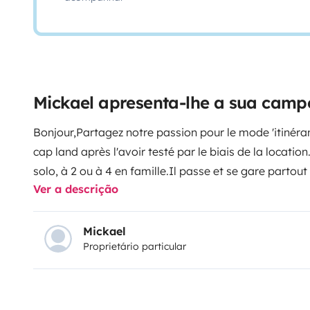
Mickael apresenta-lhe a sua cam
Bonjour,
Partagez notre passion pour le mode 'itinéra
cap land après l'avoir testé par le biais de la location
solo, à 2 ou à 4 en famille.
Il passe et se gare partout
Ver a descrição
(5.34*1.99*2.01m) et se conduit comme une voiture pou
espaces ou les ruelles étroites de nos villages.
vie à b
gaz, un évier (réserve d'eau 50L), un frigo 51L, un WC 
Mickael
Proprietário particular
chauffage et eau chaude.
Dinette 4 personnes avec sa
couchages en bas par transformation du coin repas 
l'étage dans le toit relevable (120*187cm).
Egalement u
l'apéro en extérieur avec une 'solette' pour s'abriter d