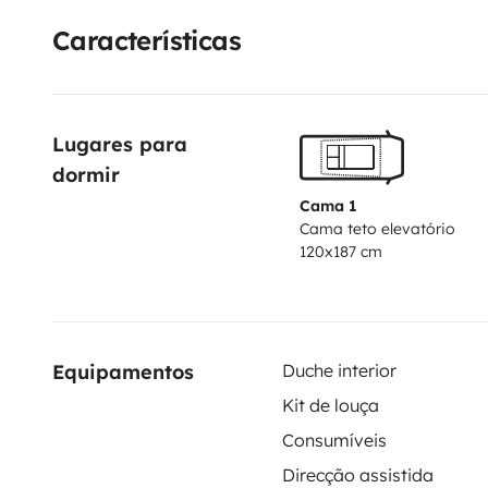
gouttes).
L'autonomie est renforcée par un panneau sol
Características
auxiliaire.
Equipé d'un porte vélos 2 places (50kg max
par le mode itinérant!
Lugares para 
dormir
Cama 1
Cama teto elevatório
120x187 cm
Equipamentos
Duche interior
Kit de louça
Consumíveis
Direcção assistida