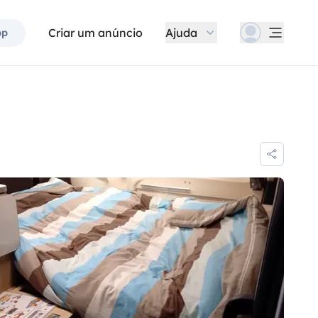
Criar um anúncio
Ajuda
pp