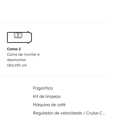
aire sur le toit et une batterie
)
Vous aussi, laissez vous tenter
Cama 2
Cama de montar e
desmontar
130x190 cm
Frigorífico
Kit de limpeza
Máquina de café
Regulador de velocidade / Cruise Control