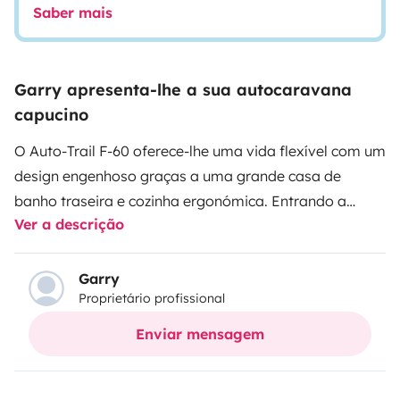
Saber mais
Garry apresenta-lhe a sua autocaravana
capucino
O Auto-Trail F-60 oferece-lhe uma vida flexível com um
design engenhoso graças a uma grande casa de
banho traseira e cozinha ergonómica. Entrando a
Ver a descrição
menos de seis metros ainda é classificado como um
veículo de lazer compacto, no entanto isto não
significa que lhe falte conforto ou características. A
Garry
Proprietário profissional
cama eléctrica é uma adição engenhosa, o que
significa que nenhum espaço é ocupado durante o dia
Enviar mensagem
por uma cama fixa, permitindo-lhe fazer pleno uso da
zona de estar com o benefício adicional de uma