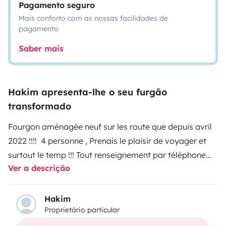
Pagamento seguro
Mais conforto com as nossas facilidades de
pagamento
Saber mais
Hakim apresenta-lhe o seu furgão
transformado
Fourgon aménagée neuf sur les route que depuis avril
2022 !!!! 4 personne , Prenais le plaisir de voyager et
surtout le temp !!! Tout renseignement par téléphone
Ver a descrição
avec grand plaisir de vous renseigner à très vite .
Cordialement
Hakim
Proprietário particular