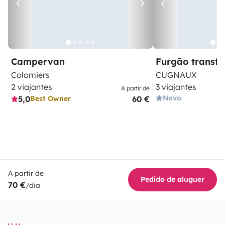
Campervan
Furgão transf
Colomiers
CUGNAUX
2 viajantes
3 viajantes
A partir de
Novo
5,0
60 €
Best Owner
A partir de
Pedido de aluguer
70 €
/dia