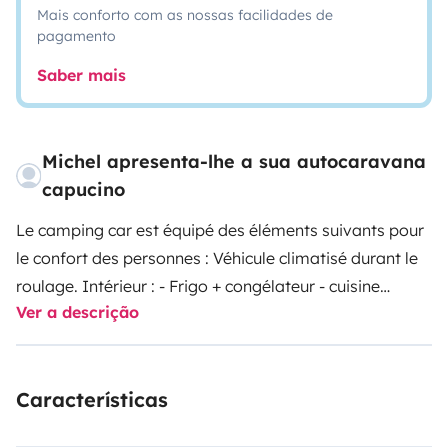
Mais conforto com as nossas facilidades de
pagamento
Saber mais
Michel apresenta-lhe a sua autocaravana
capucino
Le camping car est équipé des éléments suivants pour
le confort des personnes : Véhicule climatisé durant le
roulage. Intérieur : - Frigo + congélateur - cuisine
Ver a descrição
équipée avec four et vaisselles - literie confortable -
roue de secours - auvent - grande soute - suspension
pneumatique air - caméra de recul - antenne
Características
automatique pour télé + DVD - panneau solaire - tapis
de sol + table et chaises. PORTE VELOS ( 2 ).
Première