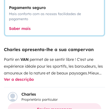
Pagamento seguro
Mais conforto com as nossas facilidades de
pagamento
Saber mais
Charles apresenta-lhe a sua campervan
Partir en
VAN
permet de se sentir libre ! C'est une
expérience idéale pour les sportifs, les baroudeurs, les
amoureux de la nature et de beaux paysages.
Mieux
Ver a descrição
que de longs discours et qui peuvent parfois laisser de
mauvaises surprises, je vous laisse le lien youtube de
présentation du van.
ou tapez « campervan stay wild »
Charles
Proprietário particular
sur youtube
https://www.youtube.com/watch?
v=62t_M7L9JlU
Equipements de base :
x2 douches