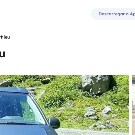
Descarregar a A
thieu
u