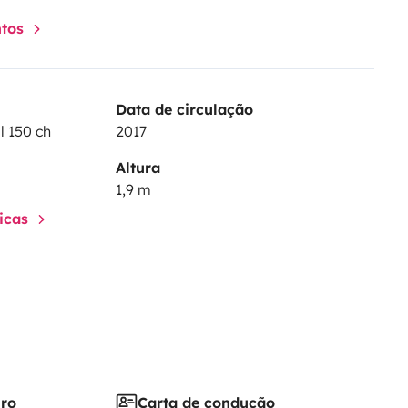
ntos
Data de circulação
l 150 ch
2017
Altura
1,9 m
ticas
iro
Carta de condução