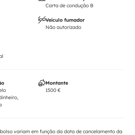
Carta de condução B
Veículo fumador
Não autorizado
al
ão
Montante
elo
1500 €
dinheiro,
a
bolso variam em função da data de cancelamento da