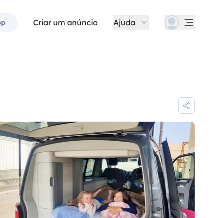
Criar um anúncio
Ajuda
pp