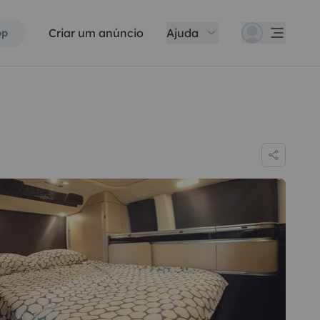
Criar um anúncio
Ajuda
pp