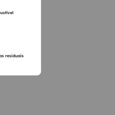
ustível
s residuais