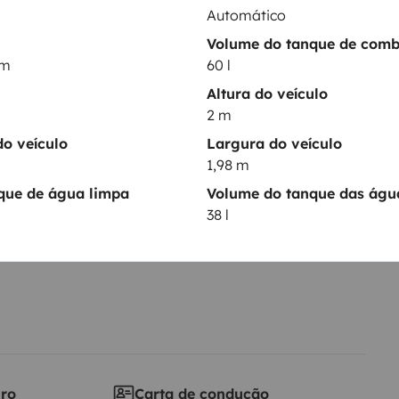
Automático
ntos
Volume do tanque de comb
km
60 l
Altura do veículo
Data de circulação
2 m
2019
o veículo
Largura do veículo
Altura
1,98 m
2 m
que de água limpa
Volume do tanque das água
ticas
38 l
iro
Carta de condução