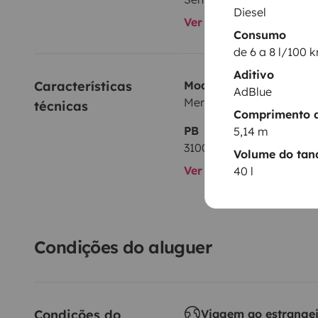
Diesel
Ver todos os equipame
Consumo
de 6 a 8 l/100 
Aditivo
Características 
Modelo
AdBlue
Mercedes Marco Polo
técnicas
Comprimento d
PB
5,14 m
3100 kg
Volume do tan
Ver todas as caracterís
40 l
Condições do aluguer
Condições do 
Viagem ao estrange