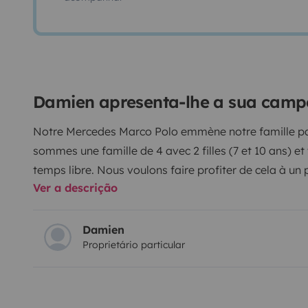
Damien apresenta-lhe a sua cam
Notre Mercedes Marco Polo emmène notre famille par
sommes une famille de 4 avec 2 filles (7 et 10 ans) 
temps libre. Nous voulons faire profiter de cela à un
Ver a descrição
pourquoi nous le proposons sur la plateforme Yescap
neuf (moins de 40000km), très bien entretenu et offre 
vous pourrez vous réveiller en montagne et profiter d
Damien
Proprietário particular
bien profiter d'une belle soirée au coin du feu... Si vou
même le chauffage additionnel pour plus de confort..
avec sa boite automatique et la consommation est pro
8.5L).
Si vous prenez l'autoroute, il passe en classe 1. 