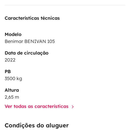
conjunto de toalhas por pessoa. Assim, pode viajar
com pouco peso. Não se esqueça de trazer a sua
Características técnicas
toalha de praia.
Modelo
Benimar BENIVAN 105
Data de circulação
2022
PB
3500 kg
Altura
2,65 m
Ver todas as características
Condições do aluguer