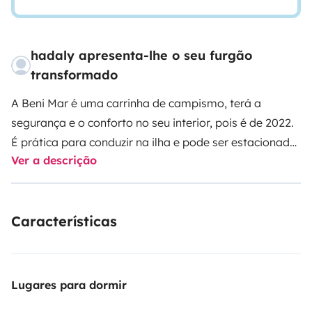
hadaly apresenta-lhe o seu furgão
transformado
A Beni Mar é uma carrinha de campismo, terá a
segurança e o conforto no seu interior, pois é de 2022.
É prática para conduzir na ilha e pode ser estacionada
Ver a descrição
em qualquer lugar.
Acomoda 4 pessoas com o máximo
conforto.
Tem painéis solares, baterias que podem ser
recarregadas com o carro a funcionar ou com os
Características
próprios painéis.
Tem um depósito de água limpa de
100 litros. Pode tomar um duche com água quente sem
qualquer problema. Tem ar condicionado e
aquecimento. Tem um fogão a gás com dois bicos.
É
Lugares para dormir
composta por uma sala de jantar interior, com bancos