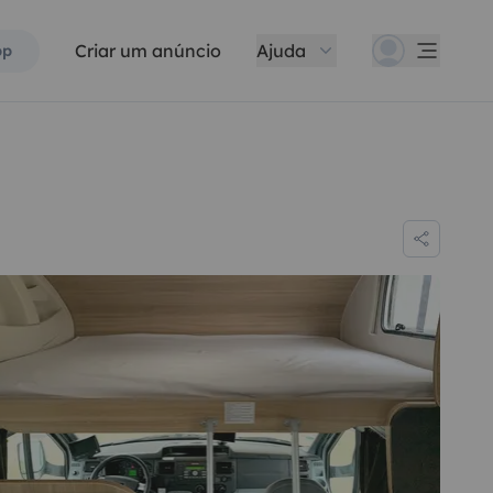
Criar um anúncio
Ajuda
pp