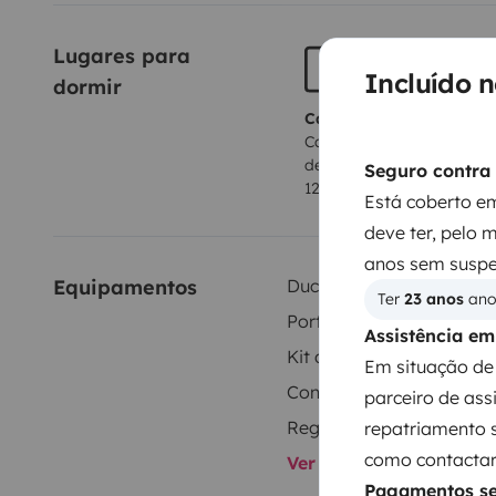
rencontrer
Lugares para 
Incluído 
dormir
Cama 1
Cama de montar e
desmontar
Seguro contra 
120x140 cm
Está coberto em
deve ter, pelo 
anos sem suspe
Equipamentos
Duche interior
Ter 
23 anos
 an
Porta-bicicletas
Assistência e
Kit de louça
Em situação de 
Consumíveis
parceiro de ass
repatriamento 
como contactar 
Ver todos os equipame
Pagamentos s