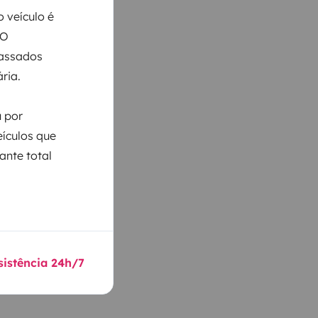
 veículo é
 O
Passados
ria.
u por
eículos que
ante total
sistência 24h/7