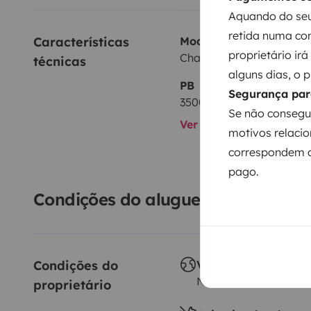
Aquando do seu
retida numa con
Características 
Modelo
proprietário ir
Challenger 43
técnicas
alguns dias, o 
PB
Segurança par
3500 kg
Se não consegu
Ver todas as caracterís
motivos relacio
correspondem a
pago.
Condições do aluguer
Condições do 
Viagem ao estrange
Não autorizado
proprietário