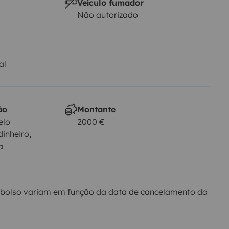
Veículo fumador
Não autorizado
al
ão
Montante
elo
2000 €
dinheiro,
a
bolso variam em função da data de cancelamento da