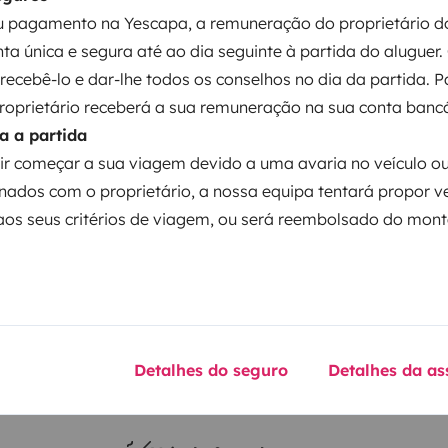
 pagamento na Yescapa, a remuneração do proprietário do
ta única e segura até ao dia seguinte à partida do aluguer.
Data de circulação
á recebê-lo e dar-lhe todos os conselhos no dia da partida. 
2013
proprietário receberá a sua remuneração na sua conta bancá
Altura
a a partida
3 m
ir começar a sua viagem devido a uma avaria no veículo o
ticas
nados com o proprietário, a nossa equipa tentará propor v
os seus critérios de viagem, ou será reembolsado do mont
Detalhes do seguro
Detalhes da as
iro
Carta de condução
Carta de condução B