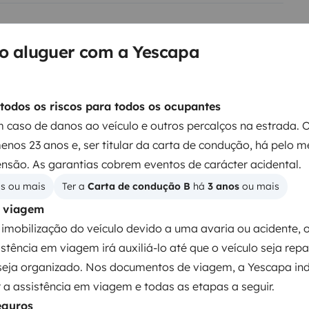
no aluguer com a Yescapa
Cama 2
Cama 3
Camas sobrepostas
Cama capucino
85x200 cm
160x200 cm
todos os riscos para todos os ocupantes
 caso de danos ao veículo e outros percalços na estrada. 
menos 23 anos e, ser titular da carta de condução, há pelo m
nsão. As garantias cobrem eventos de carácter acidental.
Sanita
os ou mais
Ter a 
Carta de condução B
 há 
3 anos
 ou mais
Frigorífico
m viagem
Kit de limpeza
imobilização do veículo devido a uma avaria ou acidente, 
Direcção assistida
istência em viagem irá auxiliá-lo até que o veículo seja rep
Regulador de velocidade / Cruise Control
seja organizado. Nos documentos de viagem, a Yescapa ind
a assistência em viagem e todas as etapas a seguir.
ntos
eguros