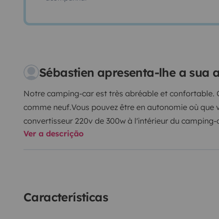
Sébastien apresenta-lhe a sua
Notre camping-car est très abréable et confortable. 
comme neuf.
Vous pouvez être en autonomie où que 
convertisseur 220v de 300w à l'intérieur du camping-
Ver a descrição
permet de recharger la batterie. Il a la climatisation
une famille allant jusqu'à 6 personnes.
Les alèses et d
prendre vos cousins et duvets/couettes.
Vous pouvez 
semaines maximum sur les dates disponibles mais il
coïncider avec notre emplois du temps vie privée et v
Características
informe également que notre camping-car ne voyage
pays limitrophes et francophones et ne va pas au spor