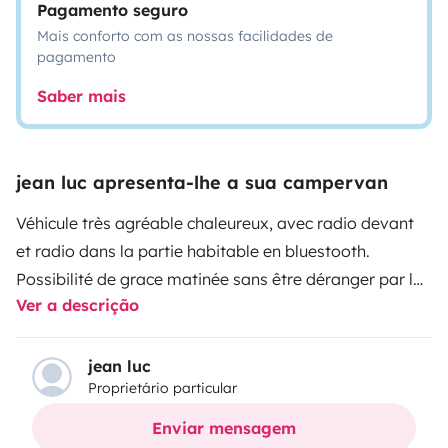
Pagamento seguro
Mais conforto com as nossas facilidades de
pagamento
Saber mais
jean luc apresenta-lhe a sua campervan
Véhicule très agréable chaleureux, avec radio devant
et radio dans la partie habitable en bluestooth.
Possibilité de grace matinée sans être déranger par la
Ver a descrição
luminosité. Le lit est grand 200 m de long. avec vu sur
l'arriere au petit matin en ouvrant les porte arrière.
On
tiens debout dans le fourgon ce qui évite les maux de
jean luc
Proprietário particular
dos ;)
Panneau solaire
Douche solaire
Vaisselles, jeux
de société, gazinière pouvant changer de place ce qui
Enviar mensagem
permets de pouvoir cuisiner dehors sur une table. Petit