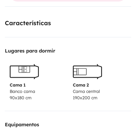
livre photo explicatifs pour mémorisation
Tous ces
petits bonheurs qui permettent d'aprècier la liberté.
Características
Lugares para dormir
Cama 1
Cama 2
Banco cama
Cama central
90x180 cm
190x200 cm
Equipamentos