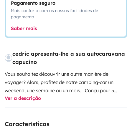
Pagamento seguro
Mais conforto com as nossas facilidades de
pagamento
Saber mais
cedric apresenta-lhe a sua autocaravana
capucino
Vous souhaitez découvrir une autre manière de
voyager? Alors, profitez de notre camping-car un
weekend, une semaine ou un mois... Conçu pour 5
Ver a descrição
personnes, il dispose de suffisamment d'autonomie et
de confort pour vous emmener en famille ou entre
amis où vous le souhaitez. Tout le matériel nécessaire
Características
est déjà à bord, il vous suffit d'apporter vos vêtements
et votre linge de maison et à vous l'aventure.
A bientôt.