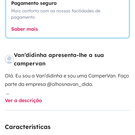
Pagamento seguro
Mais conforto com as nossas facilidades de
pagamento
Saber mais
Van’didinha apresenta-lhe a sua
campervan
Olá. Eu sou a Van’didinha e sou uma CamperVan. Faço
parte da empresa @olhosnavan_dida.
Ver a descrição
Sou uma volksvagem transporter t4 transformada.
Nasci numa época triste é complicada para toda a
gente, mas a minha missão é mudar isso é
Características
proporcionar momentos incríveis e felizes para quem
comigo viajar.