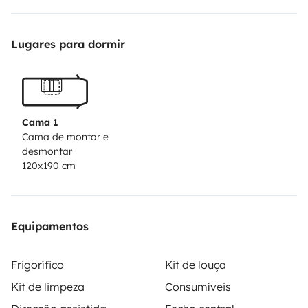
Estou bem equipada com tudo aquilo que precisas
Lugares para dormir
para te sentires sempre em casa. Sanita química,
fogão, chuveiro, cama, mesa interior, água quente ,
energia solar.
Cama 1
possibilidade de levantamento em Viana do Catelo,
Cama de montar e
desmontar
ponte de Lima ou cidade de Braga Ainda não ficas-te
120x190 cm
convencido? Dá uma espreitadela ao meu anúncio.
Então viajamos?
Equipamentos
Frigorífico
Kit de louça
Kit de limpeza
Consumíveis