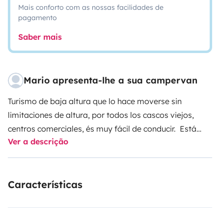
Mais conforto com as nossas facilidades de
pagamento
Saber mais
Mario apresenta-lhe a sua campervan
Turismo de baja altura que lo hace moverse sin
limitaciones de altura, por todos los cascos viejos,
centros comerciales, és muy fácil de conducir.
Está
Ver a descrição
como turismo, con lo cual lo puedes estacionar en
cualquier área de cámping, caravanas, playas, etc.
Está muy completa encuanto a equipamiento, posee
Características
una nevera, kit de cocina de un hornillo portátil,
material para cocinar y limpieza, fregadero con todo lo
necesario, ducha de agua fria, luces interiores de led,