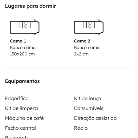
enchufe de 220v para aparatos de poco consumo,
Lugares para dormir
mueble armario para guardar ropa, etc..calefacción
independiente para la zona trasera, potti, toldo lateral
desplegable, mesita interior para comer, mesa exterior
con pack de 4 banquetas, cama para 2 personas
Cama 1
Cama 2
cuando abates el asiento trasero, radio con Bluetooth.
Banco cama
Banco cama
150x200 cm
2x2 cm
Equipamentos
Frigorífico
Kit de louça
Kit de limpeza
Consumíveis
Máquina de café
Direcção assistida
Fecho central
Rádio
Bluetooth