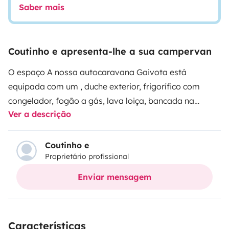
Saber mais
Coutinho e apresenta-lhe a sua campervan
O espaço A nossa autocaravana Gaivota está
equipada com um , duche exterior, frigorífico com
congelador, fogão a gás, lava loiça, bancada na
Ver a descrição
cozinha, rádio com USB, 120 litros para depósito de
água limpa e 100 litros para depósito de água suja.
Bem como energia autónoma! Para além disto, todas
Coutinho e
Proprietário profissional
as nossas autocaravanas incluem botija de gás,
cadeirinha de bebé, químico para WC, , mangueira,,
Enviar mensagem
extintor, kit primeiros socorros, entre outros.
Características