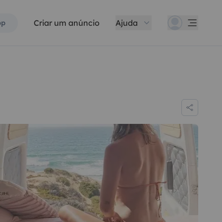
Criar um anúncio
Ajuda
pp