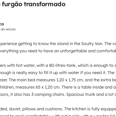
e furgão transformado
sink with a wooden lid. The
side or outside the van.
de with recommendations of places
co
o do veículo
perience getting to know the island in the Soulty Van. The va
Cama 2
and the grey waters deposit
verything you need to have an unforgettable and comforta
Cama transversal
.
65x160 cm
n.
ers with hot water, with a 80-litres-tank, which is enough to
ough is really easy to fill it up with water if you need it. The
ezer. The main bed measures 1,20 x 1,75 cm, and the extra be
Frigorífico
hildren, measures 65 x 1,20 cm. There is a table inside and 
Kit de limpeza
oors, it also has 3 camping chairs. Spacious trunk and a lot 
Máquina de café
Fecho central
ded, duvet, pillows and cushions. The kitchen is fully equipp
need to cook comfortably, with a big sink with a wooden lid.