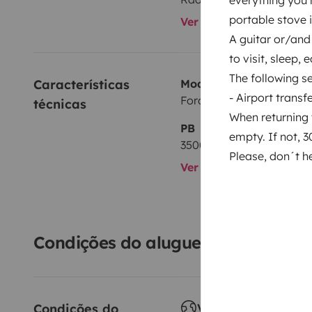
portable stove i
Ver todos os equipame
A guitar or/and
to visit, sleep, 
The following se
Características 
Modelo
- Airport transf
Ford Transit 2,4 l 140 ch
técnicas
When returning 
PB
empty. If not, 3
3500 kg
Please, don´t he
Ver todas as caracterís
Condições do aluguer
Condições do 
Viagem ao estrange