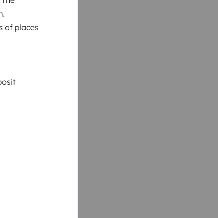
n.
s of places
posit