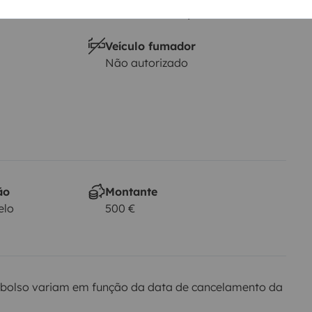
Carta de condução B
Veículo fumador
Não autorizado
ão
Montante
elo
500 €
bolso variam em função da data de cancelamento da