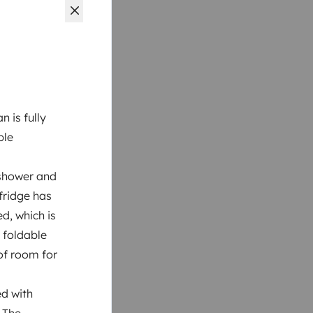
n is fully
ble
 shower and
 fridge has
d, which is
a foldable
of room for
ed with
 The