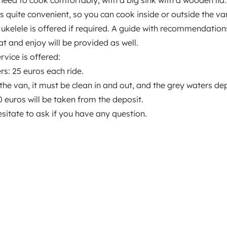
s quite convenient, so you can cook inside or outside the va
ntos
 ukelele is offered if required. A guide with recommendation
eat and enjoy will be provided as well.
rvice is offered:
Data de circulação
ers: 25 euros each ride.
2006
the van, it must be clean in and out, and the grey waters de
Altura
0 euros will be taken from the deposit.
2,57 m
sitate to ask if you have any question.
ticas
iro
Carta de condução